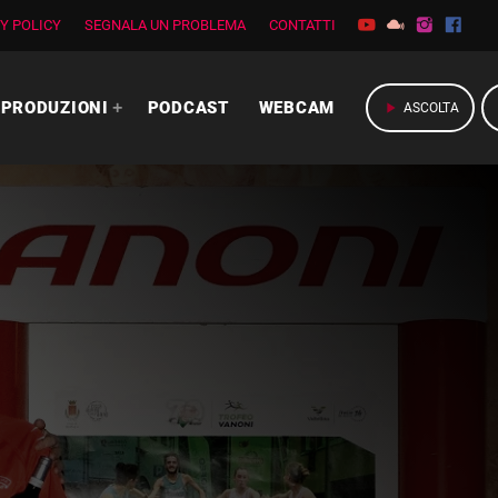
Y POLICY
SEGNALA UN PROBLEMA
CONTATTI
PRODUZIONI
PODCAST
WEBCAM
play_arrow
ASCOLTA