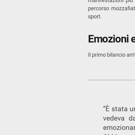
manifestazioni più
percorso mozzafiat
sport.
Emozioni e
Il primo bilancio ar
“È stata u
vedeva da
emozionan