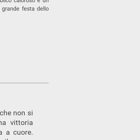
bblico caloroso e un
 grande festa dello
 che non si
a vittoria
a a cuore.