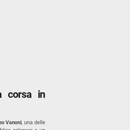
a corsa in
eo Vanoni
, una delle