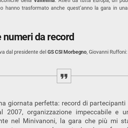
 iconiche della
Valtellina
. Atleti da tutta Europa, un pu
o hanno trasformato anche quest’anno la gara in una
 numeri da record
riva dal presidente del
GS CSI Morbegno
, Giovanni Ruffoni:
na giornata perfetta: record di partecipanti
l 2007, organizzazione impeccabile e un
te nel Minivanoni, la gara che più mi st