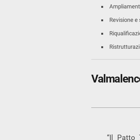
Ampliamento
Revisione e
Riqualificaz
Ristrutturaz
Valmalenco
“Il Patto