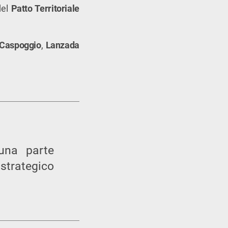
del
Patto Territoriale
Caspoggio
,
Lanzada
 una parte
strategico