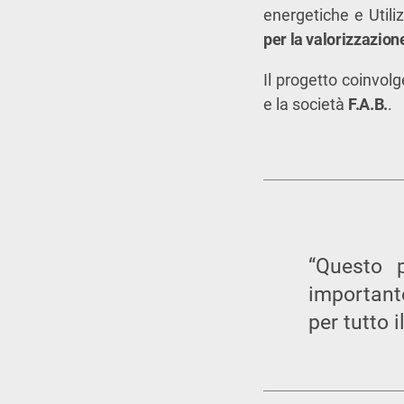
energetiche e Utili
per la valorizzazio
Il progetto coinvol
e la società
F.A.B.
.
“Questo p
important
per tutto