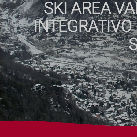
SKI AREA V
INTEGRATIVO 
S