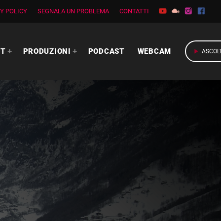
Y POLICY
SEGNALA UN PROBLEMA
CONTATTI
RT
PRODUZIONI
PODCAST
WEBCAM
play_arrow
ASCOL