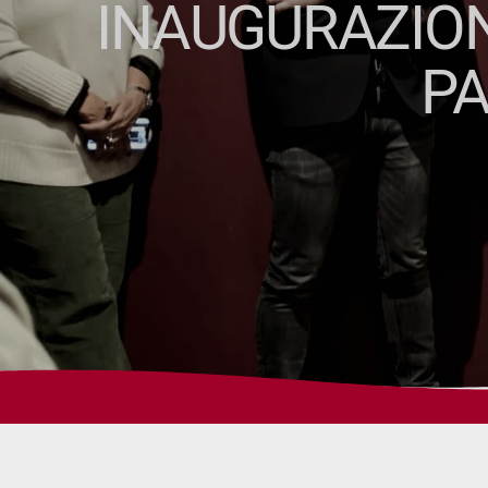
INAUGURAZION
P