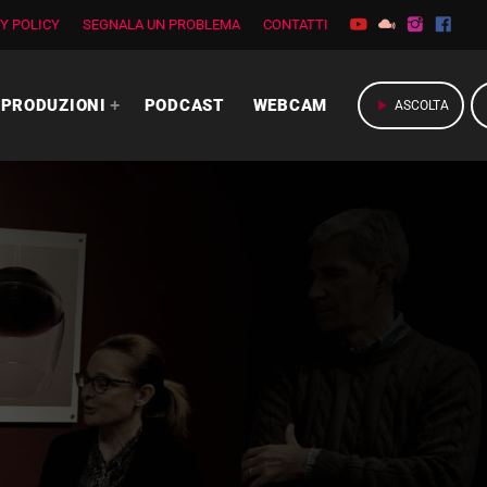
Y POLICY
SEGNALA UN PROBLEMA
CONTATTI
PRODUZIONI
PODCAST
WEBCAM
play_arrow
ASCOLTA