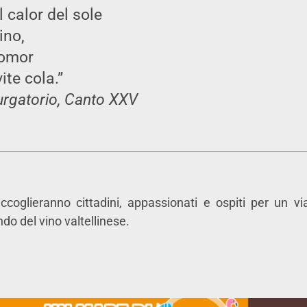
l calor del sole
ino,
’omor
ite cola.”
rgatorio, Canto XXV
ccoglieranno cittadini, appassionati e ospiti per un vi
o del vino valtellinese.