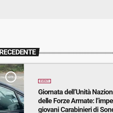
PRECEDENTE
insert_link
EVENTI
Giornata dell’Unità Nazion
delle Forze Armate: l’imp
giovani Carabinieri di Son