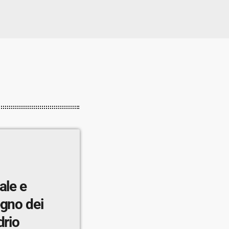
ale e
egno dei
drio