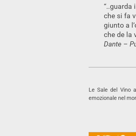
“..guarda i
che si fa v
giunto a l
che de la v
Dante – Pu
Le Sale del Vino a
emozionale nel mond