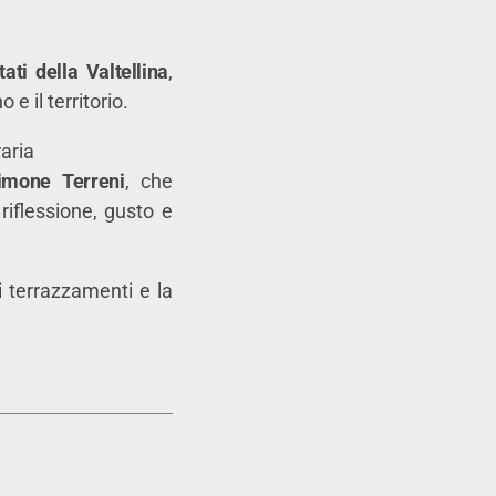
ti della Valtellina
,
e il territorio.
raria
imone Terreni
, che
riflessione, gusto e
ei terrazzamenti e la