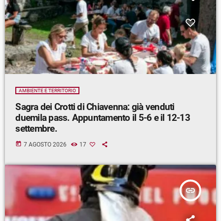
AMBIENTE E TERRITORIO
Sagra dei Crotti di Chiavenna: già venduti
duemila pass. Appuntamento il 5-6 e il 12-13
settembre.
today
7 AGOSTO 2026
17
insert_link