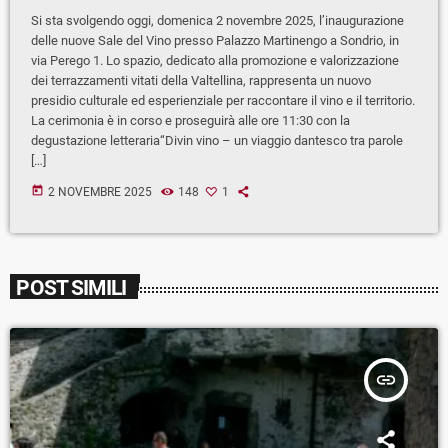
Si sta svolgendo oggi, domenica 2 novembre 2025, l’inaugurazione
delle nuove Sale del Vino presso Palazzo Martinengo a Sondrio, in
via Perego 1. Lo spazio, dedicato alla promozione e valorizzazione
dei terrazzamenti vitati della Valtellina, rappresenta un nuovo
presidio culturale ed esperienziale per raccontare il vino e il territorio.
La cerimonia è in corso e proseguirà alle ore 11:30 con la
degustazione letteraria“Divin vino – un viaggio dantesco tra parole
[…]
today
2 NOVEMBRE 2025
148
1
POST SIMILI
insert_link