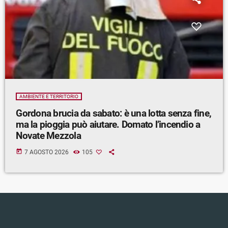
AMBIENTE E TERRITORIO
Gordona brucia da sabato: è una lotta senza fine,
ma la pioggia può aiutare. Domato l’incendio a
Novate Mezzola
today
7 AGOSTO 2026
105