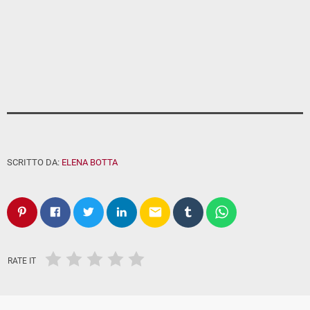
SCRITTO DA:
ELENA BOTTA
email
RATE IT