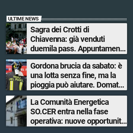
ULTIME NEWS
Sagra dei Crotti di
Chiavenna: già venduti
duemila pass. Appuntamento
il 5-6 e il 12-13 settembre.
Gordona brucia da sabato: è
una lotta senza fine, ma la
pioggia può aiutare. Domato
l’incendio a Novate Mezzola
La Comunità Energetica
SO.CER entra nella fase
operativa: nuove opportunità
per cittadini, imprese e