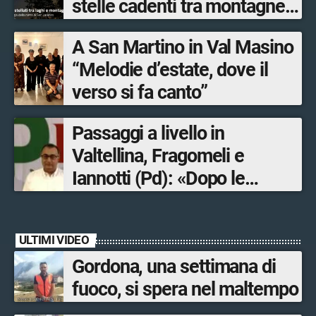
stelle cadenti tra montagne,
osservatori e borghi
A San Martino in Val Masino
“Melodie d’estate, dove il
verso si fa canto”
Passaggi a livello in
Valtellina, Fragomeli e
Iannotti (Pd): «Dopo le
Olimpiadi solo un terzo delle
opere sostitutive sarà
ULTIMI VIDEO
ultimato entro il 2026»
Gordona, una settimana di
fuoco, si spera nel maltempo