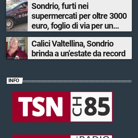
Sondrio, furti nei
supermercati per oltre 3000
euro, foglio di via per un
ventinovenne
Calici Valtellina, Sondrio
brinda a un’estate da record
INFO