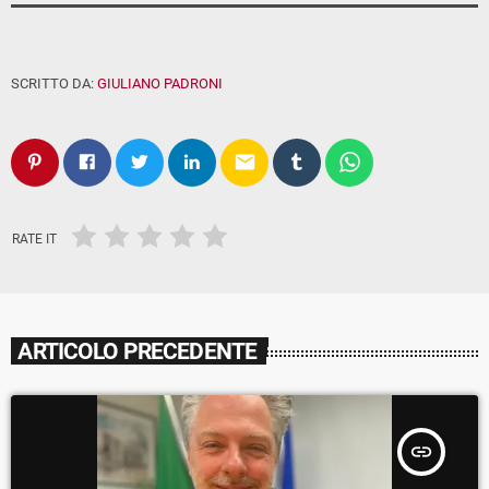
SCRITTO DA:
GIULIANO PADRONI
email
RATE IT
ARTICOLO PRECEDENTE
insert_link