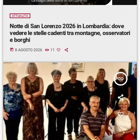
ATTUALITÀ
Notte di San Lorenzo 2026 in Lombardia: dove
vedere le stelle cadenti tra montagne, osservatori
e borghi
today
8 AGOSTO 2026
11
insert_link