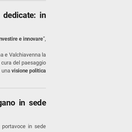
 dedicate: in
nvestire e innovare
”,
ina e Valchiavenna la
a cura del paesaggio
e una
visione politica
ngano in sede
i portavoce in sede