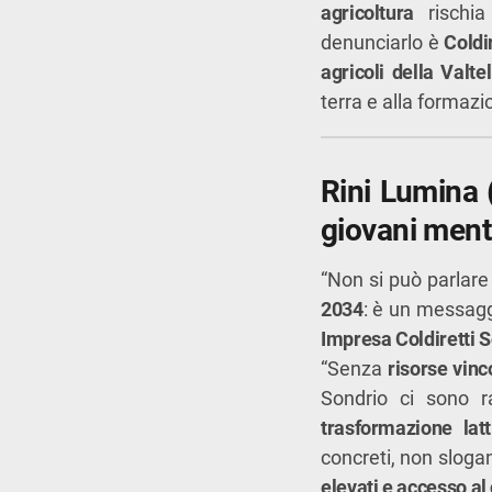
agricoltura
rischia 
denunciarlo è
Coldi
agricoli della Valt
terra e alla formazi
Rini Lumina (
giovani mentr
“Non si può parlar
2034
: è un messagg
Impresa Coldiretti 
“Senza
risorse vin
Sondrio ci sono r
trasformazione latt
concreti, non sloga
elevati e accesso al