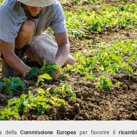
ia della
Commissione Europea
per favorire il
ricamb