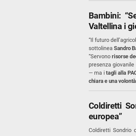
Bambini: “Se
Valtellina i g
“Il futuro dell’agric
sottolinea
Sandro B
“Servono
risorse de
presenza giovanile 
— ma i
tagli alla PA
chiara e una volont
Coldiretti S
europea”
Coldiretti Sondrio