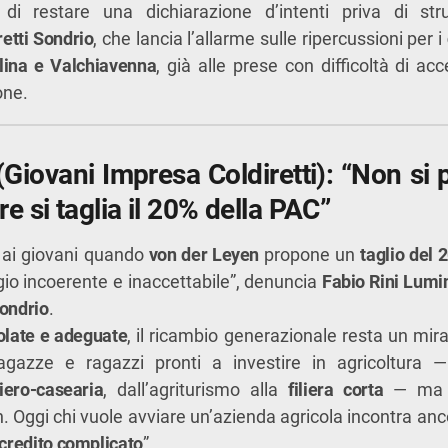
di restare una dichiarazione d’intenti priva di str
retti Sondrio
, che lancia l’allarme sulle ripercussioni per i
ellina e Valchiavenna
, già alle prese con difficoltà di acc
one.
Giovani Impresa Coldiretti): “Non si 
e si taglia il 20% della PAC”
e ai giovani quando
von der Leyen
propone un
taglio del
io incoerente e inaccettabile”, denuncia
Fabio Rini Lumi
Sondrio
.
colate e adeguate
, il ricambio generazionale resta un mira
agazze e ragazzi pronti a investire in agricoltura 
iero-casearia
, dall’agriturismo alla
filiera corta
— ma s
n. Oggi chi vuole avviare un’azienda agricola incontra an
 credito complicato
”.