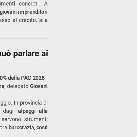
umenti concreti. A
giovani imprenditori
esso al credito, alla
può parlare ai
 20% della PAC 2028–
na
, delegato
Giovani
ggio. In provincia di
— dagli
alpeggi alla
ervono strumenti
cora
burocrazia, costi