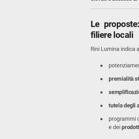
Le proposte:
filiere locali
Rini Lumina indica a
potenziame
premialità s
semplificazi
tutela degli 
programmi 
e dei
prodot