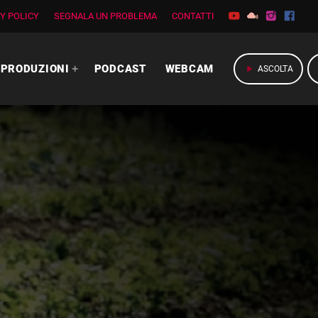
Y POLICY
SEGNALA UN PROBLEMA
CONTATTI
PRODUZIONI
PODCAST
WEBCAM
play_arrow
ASCOLTA