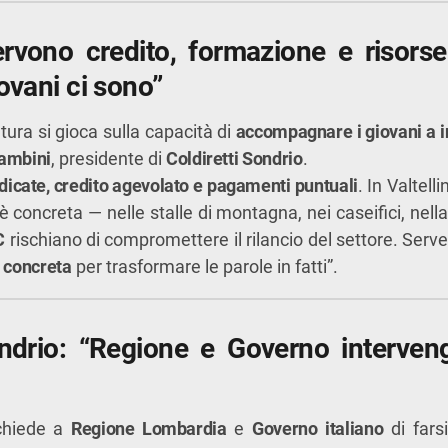
rvono credito, formazione e risorse
iovani ci sono”
oltura si gioca sulla capacità di
accompagnare i giovani a i
ambini
, presidente di
Coldiretti Sondrio
.
dicate, credito agevolato e pagamenti puntuali
. In Valtell
è concreta — nelle stalle di montagna, nei caseifici, nell
C
rischiano di compromettere il rilancio del settore. Serv
à concreta
per trasformare le parole in fatti”.
ondrio: “Regione e Governo interve
 chiede a
Regione Lombardia
e
Governo italiano
di fars