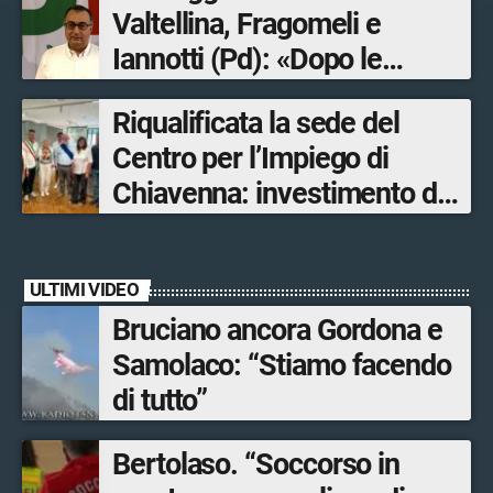
Valtellina, Fragomeli e
Iannotti (Pd): «Dopo le
Olimpiadi solo un terzo delle
Riqualificata la sede del
opere sostitutive sarà
Centro per l’Impiego di
ultimato entro il 2026»
Chiavenna: investimento da
quasi 250mila euro
ULTIMI VIDEO
Bruciano ancora Gordona e
Samolaco: “Stiamo facendo
di tutto”
Bertolaso. “Soccorso in