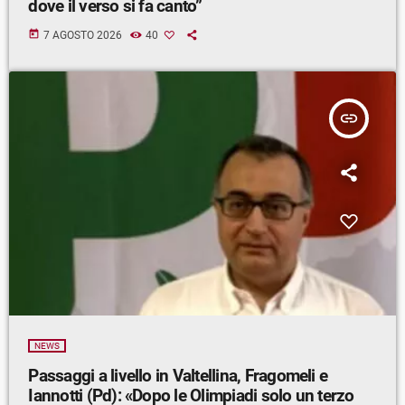
dove il verso si fa canto”
today
7 AGOSTO 2026
40
insert_link
NEWS
Passaggi a livello in Valtellina, Fragomeli e
Iannotti (Pd): «Dopo le Olimpiadi solo un terzo