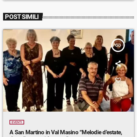
POST SIMILI
insert_link
EVENTI
A San Martino in Val Masino “Melodie d’estate,