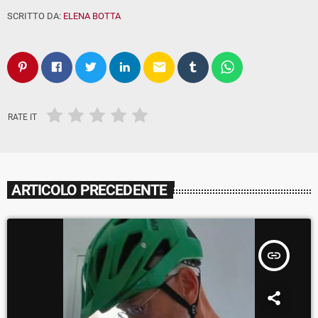
SCRITTO DA:
ELENA BOTTA
email
RATE IT
ARTICOLO PRECEDENTE
insert_link