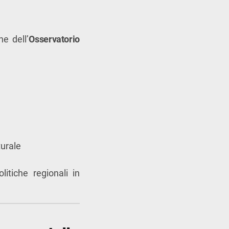
e dell’
Osservatorio
turale
litiche regionali in