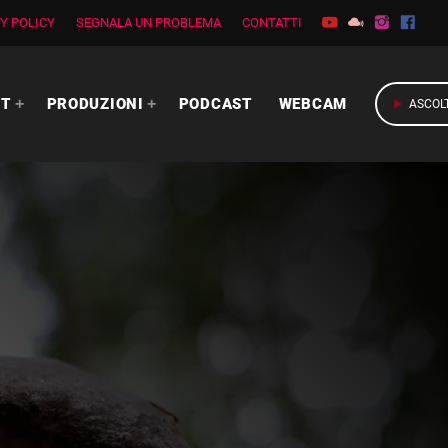
Y POLICY
SEGNALA UN PROBLEMA
CONTATTI
RT
PRODUZIONI
PODCAST
WEBCAM
play_arrow
ASCOL