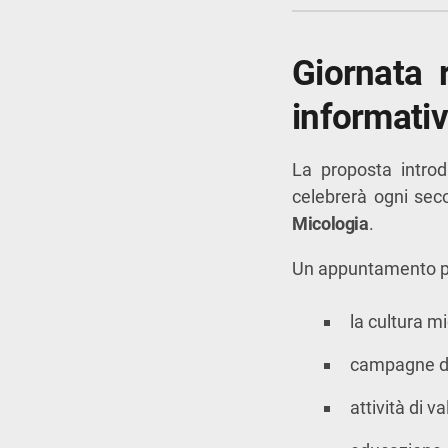
Giornata 
informati
La proposta intro
celebrerà ogni se
Micologia
.
Un appuntamento p
la cultura m
campagne di
attività di v