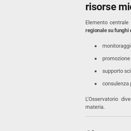
risorse m
Elemento centrale d
regionale su funghi e
monitoraggio
promozione d
supporto scie
consulenza p
L’Osservatorio dive
materia.