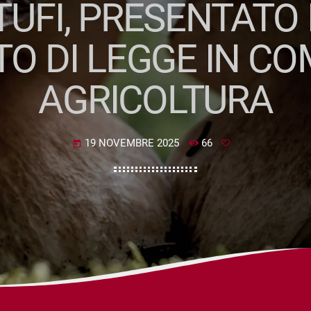
TUFI, PRESENTATO
TO DI LEGGE IN C
AGRICOLTURA
19 NOVEMBRE 2025
66
today