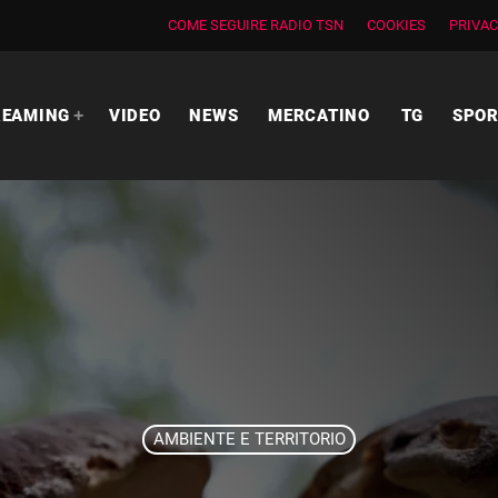
COME SEGUIRE RADIO TSN
COOKIES
PRIVAC
REAMING
VIDEO
NEWS
MERCATINO
TG
SPO
AMBIENTE E TERRITORIO