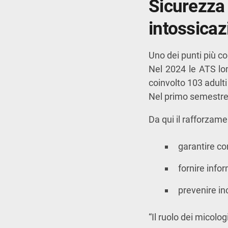
Sicurezz
intossicaz
Uno dei punti più co
Nel 2024 le ATS l
coinvolto 103 adulti
Nel primo semestre 2
Da qui il rafforzame
garantire co
fornire infor
prevenire in
“Il ruolo dei micolo