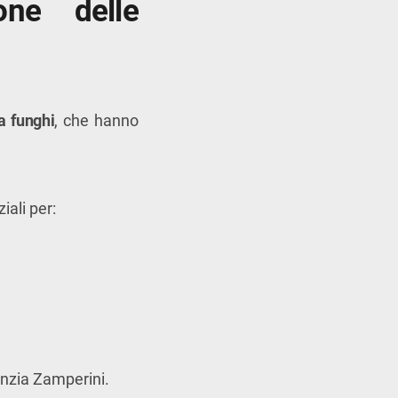
one delle
a funghi
, che hanno
iali per:
denzia Zamperini.