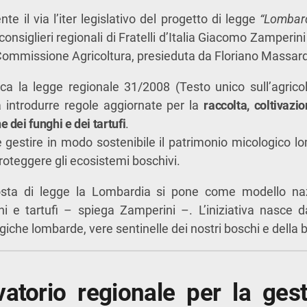
te il via l’iter legislativo del progetto di legge
“Lombard
 consiglieri regionali di Fratelli d’Italia Giacomo Zamperin
Commissione Agricoltura, presieduta da Floriano Massard
a la legge regionale 31/2008 (Testo unico sull’agricol
a introdurre regole aggiornate per la
raccolta, coltivazi
dei funghi e dei tartufi
.
 e gestire in modo sostenibile il patrimonio micologico lo
 proteggere gli ecosistemi boschivi.
sta di legge la Lombardia si pone come modello naz
hi e tartufi – spiega Zamperini –. L’iniziativa nasce 
iche lombarde, vere sentinelle dei nostri boschi e della b
atorio regionale per la gest