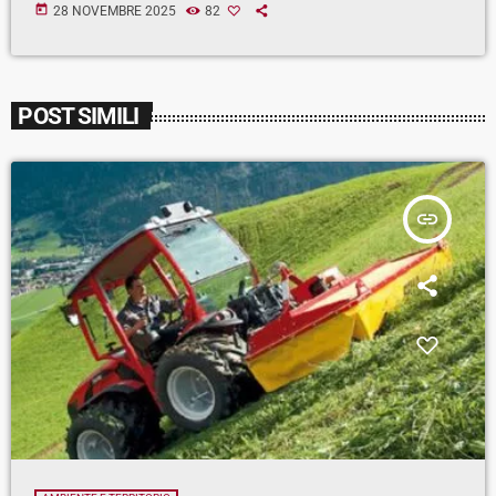
today
28 NOVEMBRE 2025
82
POST SIMILI
insert_link