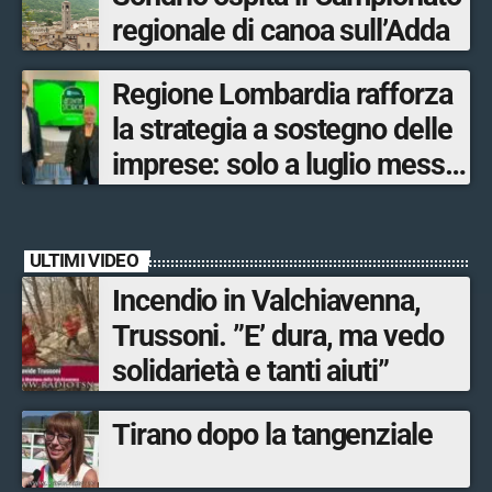
regionale di canoa sull’Adda
Regione Lombardia rafforza
la strategia a sostegno delle
imprese: solo a luglio messe
in campo 10 misure
economiche
ULTIMI VIDEO
Incendio in Valchiavenna,
Trussoni. ”E’ dura, ma vedo
solidarietà e tanti aiuti”
Tirano dopo la tangenziale