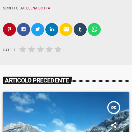
SCRITTO DA:
ELENA BOTTA
email
RATE IT
ARTICOLO PRECEDENTE
insert_link