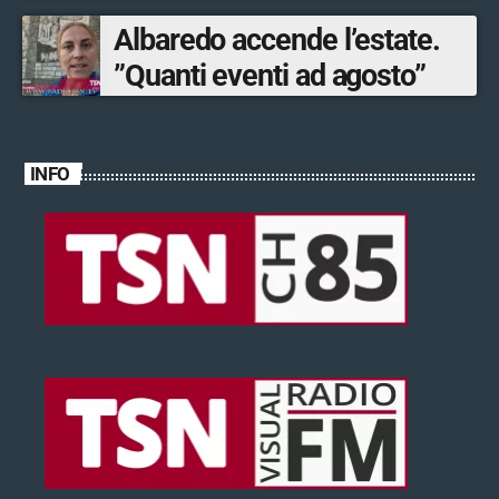
Albaredo accende l’estate.
”Quanti eventi ad agosto”
INFO