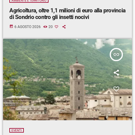
AMBIENTE E TERRITORIO
Agricoltura, oltre 1,1 milioni di euro alla provincia
di Sondrio contro gli insetti nocivi
today
6 AGOSTO 2026
20
insert_link
EVENTI