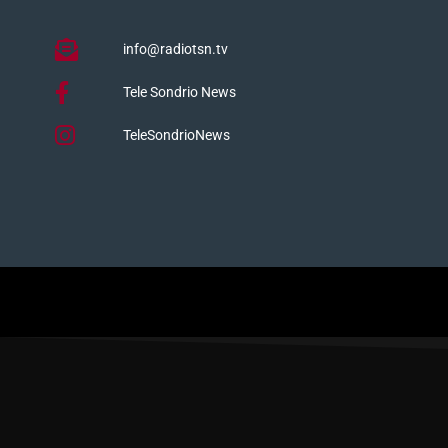
info@radiotsn.tv
Tele Sondrio News
TeleSondrioNews