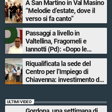
A San Martino in Val Masino
“Melodie d’estate, dove il
verso si fa canto”
Passaggi a livello in
Valtellina, Fragomeli e
Iannotti (Pd): «Dopo le
Olimpiadi solo un terzo delle
Riqualificata la sede del
opere sostitutive sarà
Centro per l’Impiego di
ultimato entro il 2026»
Chiavenna: investimento da
quasi 250mila euro
ULTIMI VIDEO
Gordona, una settimana di