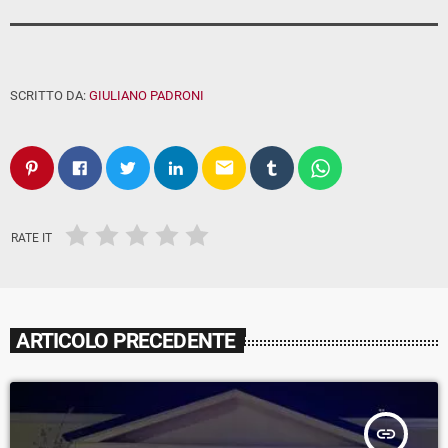
SCRITTO DA:
GIULIANO PADRONI
email
RATE IT
ARTICOLO PRECEDENTE
insert_link