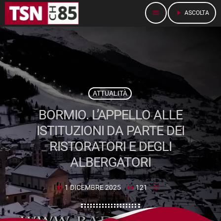
menu
play_arrow
ASCOLTA
ATTUALITÀ
BORMIO. L’APPELLO ALLE
ISTITUZIONI DA PARTE DEI
RISTORATORI E DEGLI
ALBERGATORI
1 DICEMBRE 2025
121
today