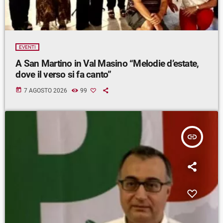
EVENTI
A San Martino in Val Masino “Melodie d’estate,
dove il verso si fa canto”
today
7 AGOSTO 2026
99
insert_link