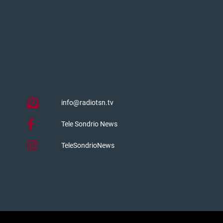
info@radiotsn.tv
Tele Sondrio News
TeleSondrioNews