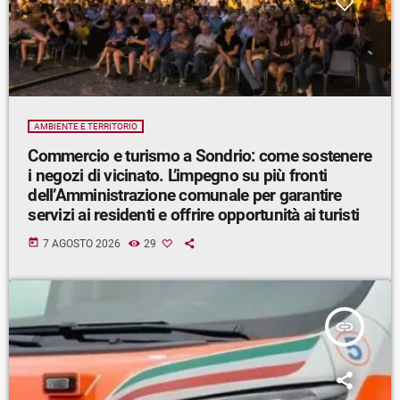
AMBIENTE E TERRITORIO
Commercio e turismo a Sondrio: come sostenere
i negozi di vicinato. L’impegno su più fronti
dell’Amministrazione comunale per garantire
servizi ai residenti e offrire opportunità ai turisti
today
7 AGOSTO 2026
29
insert_link