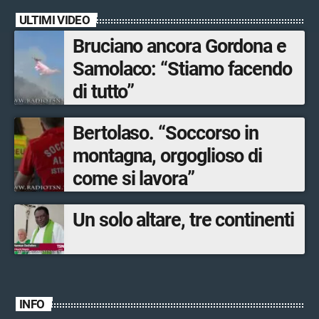
ULTIMI VIDEO
Bruciano ancora Gordona e
Samolaco: “Stiamo facendo
di tutto”
Bertolaso. “Soccorso in
montagna, orgoglioso di
come si lavora”
Un solo altare, tre continenti
INFO