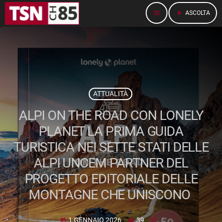
menu
play_arrow
ASCOLTA
ATTUALITÀ
ALPI ON THE ROAD CON LONELY
PLANET LA PRIMA GUIDA
TURISTICA NEI SETTE STATI DELLE
ALPI UNCEM PARTNER DEL
PROGETTO EDITORIALE DELLE
MONTAGNE CHE UNISCONO
1 GENNAIO 2026
39
today