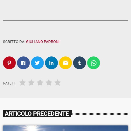
SCRITTO DA:
GIULIANO PADRONI
email
RATE IT
ARTICOLO PRECEDENTE