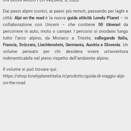
UN BUON MODO PER INIZIARE IL 2026
Dai passi alpini iconici, ai paesi più remoti, passando per laghi e
città:
Alpi on the road
è la nuova
guida attività Lonely Planet
– in
collaborazione con Uncem – che contiene
50 itinerari
da
percorrere in auto, moto o camper. I percorsi si snodano lungo
tutto l’arco alpino, da Monaco a Trieste,
collegando Italia,
Francia, Svizzera, Liechtenstein, Germania, Austria e Slovenia
. Un
volume pensato per chi desidera vivere un’avventura
indimenticabile nel pieno rispetto dell’ambiente alpino.
Il volume si può trovare qui:
https://shop.lonelyplanetitalia.it/prodotto/guida-di-viaggio-alpi-
on-the-road