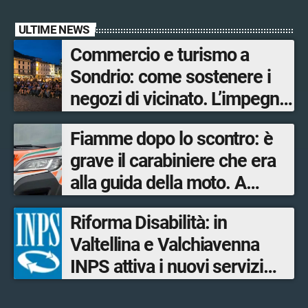
ULTIME NEWS
Commercio e turismo a
Sondrio: come sostenere i
negozi di vicinato. L’impegno
su più fronti
Fiamme dopo lo scontro: è
dell’Amministrazione
grave il carabiniere che era
comunale per garantire
alla guida della moto. A
servizi ai residenti e offrire
salvarlo un poliziotto fuori
opportunità ai turisti
Riforma Disabilità: in
servizio
Valtellina e Valchiavenna
INPS attiva i nuovi servizi
digitali per il Progetto di vita