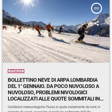
insert_link
ATTUALITÀ
BOLLETTINO NEVE DI ARPA LOMBARDIA
DEL 1° GENNAIO. DA POCO NUVOLOSO A
NUVOLOSO, PROBLEMI NIVOLOGICI
LOCALIZZATI ALLE QUOTE SOMMITALI IN
ZONE DI ACCUMULO
Condizioni meteorologiche Flusso in quota inizialmente da nord, in
giornata da ovest, associato al graduale cedimento dell'alta