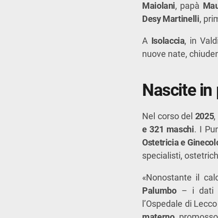
Maiolani
, papà
Mau
Desy Martinelli
, pri
A
Isolaccia
, in Val
nuove nate, chiuden
Nascite in 
Nel corso del
2025
,
e 321 maschi
. I Pu
Ostetricia e Ginecol
specialisti, ostetric
«Nonostante il cal
Palumbo
– i dati 
l’Ospedale di Lecco 
materno
, promosso