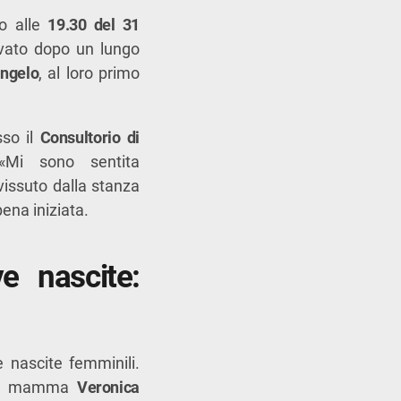
to alle
19.30 del 31
ivato dopo un lungo
ngelo
, al loro primo
sso il
Consultorio di
 «Mi sono sentita
issuto dalla stanza
pena iniziata.
e nascite:
e nascite femminili.
à di mamma
Veronica