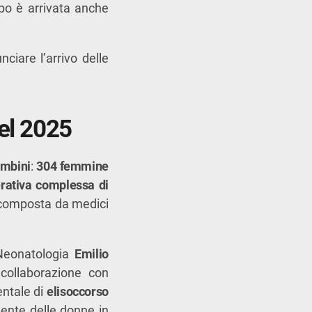
po è arrivata anche
ciare l’arrivo delle
del 2025
mbini
:
304 femmine
rativa complessa di
 composta da medici
 Neonatologia
Emilio
 collaborazione con
entale di
elisoccorso
ente delle donne in