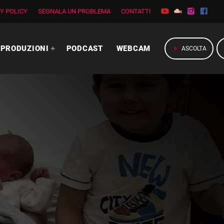
Y POLICY
SEGNALA UN PROBLEMA
CONTATTI
PRODUZIONI
PODCAST
WEBCAM
play_arrow
ASCOLTA