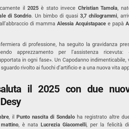
icamente il
2025
è stato invece
Christian Tamola
, na
le di Sondrio
. Un bimbo di quasi
3,7 chilogrammi
, arr
 dall’abbraccio di mamma
Alessia Acquistapace
e papà
A
rmiera di professione, ha seguito la gravidanza pre
mendo apprezzamento per l’assistenza ricevuta:
portata in ogni fase». Un Capodanno indimenticabile, v
 sguardo rivolto ai fuochi d’artificio e a una nuova vita ap
aluta il 2025 con due nuov
 Desy
mbre
, il
Punto nascita di Sondalo
ha registrato altre du
 mattino
, è nata
Lucrezia Giacomelli
, per la felicit