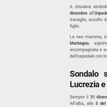
A chiudere simbol
dicembre
all’
Ospeda
travaglio, accolto
figlio.
La neo mamma, infe
Morbegno
, espri
accompagnata e sup
dell’ospedale con lo
Sondalo s
Lucrezia e
Sempre il
31 dice
All’alba, alle
5 del