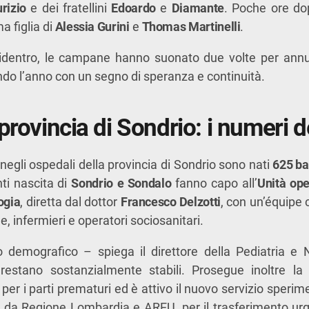
rizio
e dei fratellini
Edoardo
e
Diamante
. Poche ore do
ma figlia di
Alessia Gurini
e
Thomas Martinelli
.
didentro, le campane hanno suonato due volte per annun
do l’anno con un segno di speranza e continuità.
provincia di Sondrio: i numeri 
 negli ospedali della provincia di Sondrio sono nati
625 ba
nti nascita di
Sondrio e Sondalo
fanno capo all’
Unità ope
ogia
, diretta dal dottor
Francesco Delzotti
, con un’équipe
he, infermieri e operatori sociosanitari.
o demografico – spiega il direttore della Pediatria e
restano sostanzialmente stabili. Prosegue inoltre la
per i parti prematuri ed è attivo il nuovo servizio sperim
 da Regione Lombardia e AREU, per il trasferimento urg