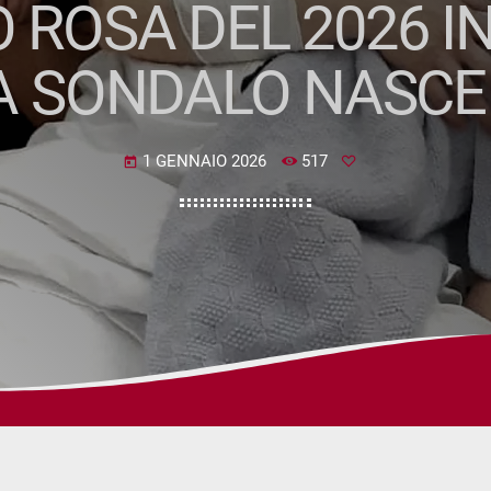
 ROSA DEL 2026 IN
A SONDALO NASCE 
1 GENNAIO 2026
517
today