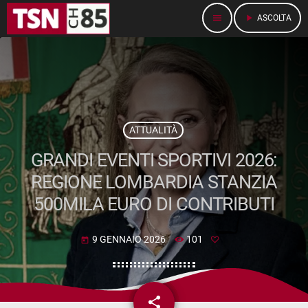
menu
play_arrow
ASCOLTA
ATTUALITÀ
GRANDI EVENTI SPORTIVI 2026:
REGIONE LOMBARDIA STANZIA
500MILA EURO DI CONTRIBUTI
9 GENNAIO 2026
101
today
share
email