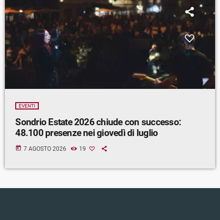
EVENTI
Sondrio Estate 2026 chiude con successo:
48.100 presenze nei giovedì di luglio
today
7 AGOSTO 2026
19