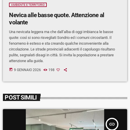
AMBIENTE E TERRITORIO
Nevica alle basse quote. Attenzione al
volante
Una nevicata leggera ma che dall’alba di oggi imbianca le basse
quote: così si sono risvegliati Sondrio ed i comuni circostanti. Il
fenomeno è esteso e sta creando qualche inconveniente alla
circolazione. Le strade provinciali adiacenti il capoluogo risultano
pulite, segnalati disagi in città. Si invita la popolazione a prestare
attenzione alla guida.
today
9 GENNAIO 2026
198
POST SIMILI
insert_link