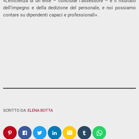
«L’efficienza di un ente – conclude l’assessore – è il risultato
dell’impegno e della dedizione del personale, e noi possiamo
contare su dipendenti capaci e professionali».
SCRITTO DA:
ELENA BOTTA
email