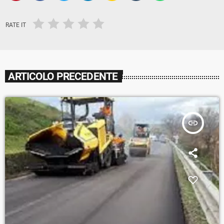
RATE IT
ARTICOLO PRECEDENTE
insert_link