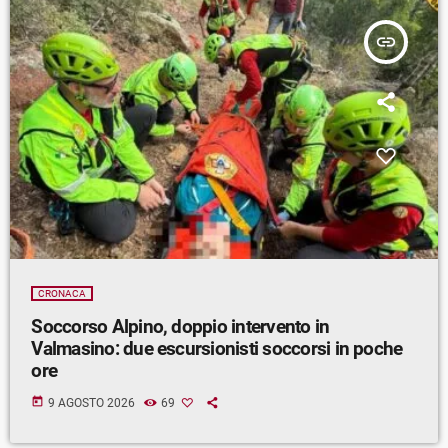
insert_link
CRONACA
Soccorso Alpino, doppio intervento in
Valmasino: due escursionisti soccorsi in poche
ore
today
9 AGOSTO 2026
69