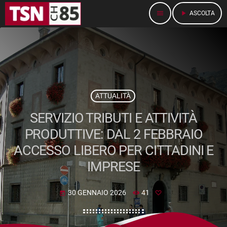
menu
play_arrow
ASCOLTA
ATTUALITÀ
SERVIZIO TRIBUTI E ATTIVITÀ
PRODUTTIVE: DAL 2 FEBBRAIO
ACCESSO LIBERO PER CITTADINI E
IMPRESE
30 GENNAIO 2026
41
today