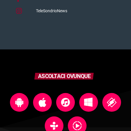
TeleSondrioNews
ASCOLTACI OVUNQUE