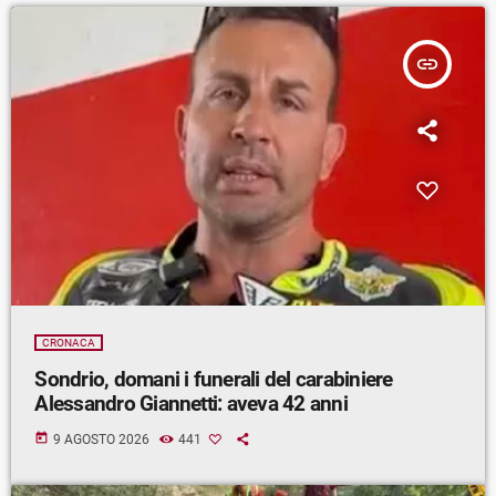
insert_link
CRONACA
Sondrio, domani i funerali del carabiniere
Alessandro Giannetti: aveva 42 anni
today
9 AGOSTO 2026
441