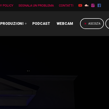
Y POLICY
SEGNALA UN PROBLEMA
CONTATTI
PRODUZIONI
PODCAST
WEBCAM
play_arrow
ASCOLTA