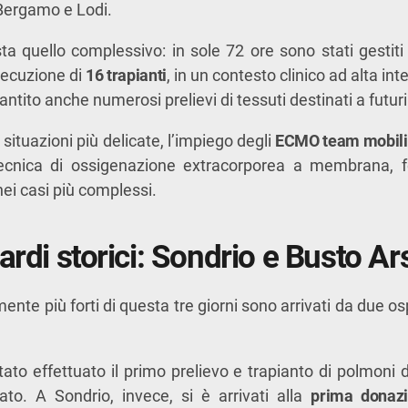
Bergamo e Lodi.
esta quello complessivo: in sole 72 ore sono stati gestit
secuzione di
16 trapianti
, in un contesto clinico ad alta in
rantito anche numerosi prelievi di tessuti destinati a futuri
situazioni più delicate, l’impiego degli
ECMO team mobili
tecnica di ossigenazione extracorporea a membrana, 
nei casi più complessi.
ardi storici: Sondrio e Busto Ar
amente più forti di questa tre giorni sono arrivati da due o
tato effettuato il primo prelievo e trapianto di polmoni
ato. A Sondrio, invece, si è arrivati alla
prima donaz