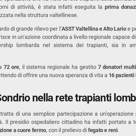
orni di attività, è stata infatti eseguita la
prima donaz
zzata nella struttura valtellinese.
ardo di grande rilievo per l’
ASST Valtellina e Alto Lario
e pe
erisce in un’azione coordinata a livello regionale capace 
ership lombarda nel sistema dei trapianti, sia in am
na
72 ore
, il sistema regionale ha gestito
7 donatori mult
ttendo di offrire una nuova speranza di vita a
16 pazienti 
 Sondrio nella rete trapianti lom
 tratta di una semplice partecipazione a un’operazione 
à. Il presidio ospedaliero cittadino ha infatti portato a
azione a cuore fermo
, con il prelievo di
fegato e reni
.