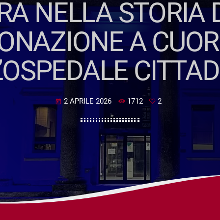
A NELLA STORIA D
ONAZIONE A CUO
’OSPEDALE CITTA
2 APRILE 2026
1712
2
today