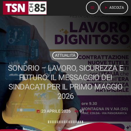
menu
play_arrow
ASCOLTA
ATTUALITÀ
SONDRIO – LAVORO, SICUREZZA E
FUTURO: IL MESSAGGIO DEI
SINDACATI PER IL PRIMO MAGGIO
2026
23 APRILE 2026
91
today