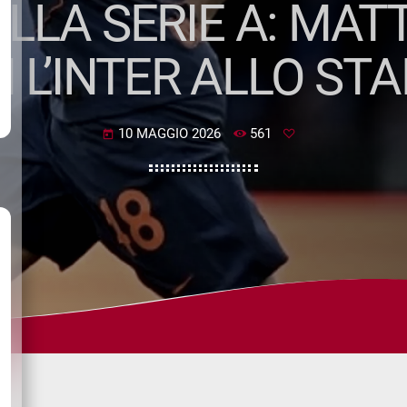
ALLA SERIE A: MAT
 L’INTER ALLO STA
10 MAGGIO 2026
561
today