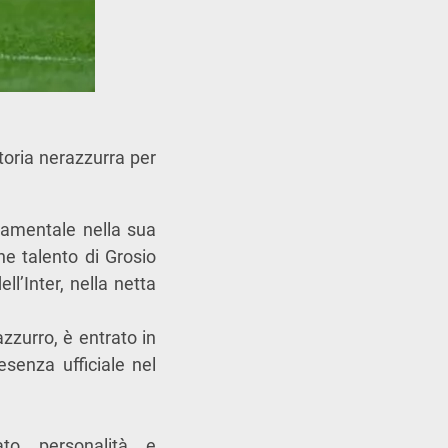
toria nerazzurra per
damentale nella sua
ne talento di Grosio
ll’Inter, nella netta
zzurro, è entrato in
esenza ufficiale nel
to personalità e