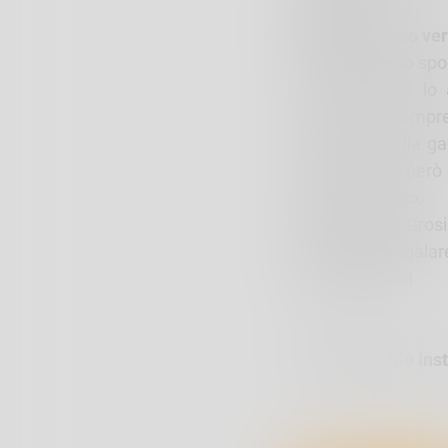
categoria.
Un primo passo vers
All’interno dello sp
compagni, che lo
inserimento sempre 
Al termine della ga
sottolineando però 
professionistico.
Per il giovane Grosi
promette di regalare
Lorenzo Cisani
Foto dal profilo Ins