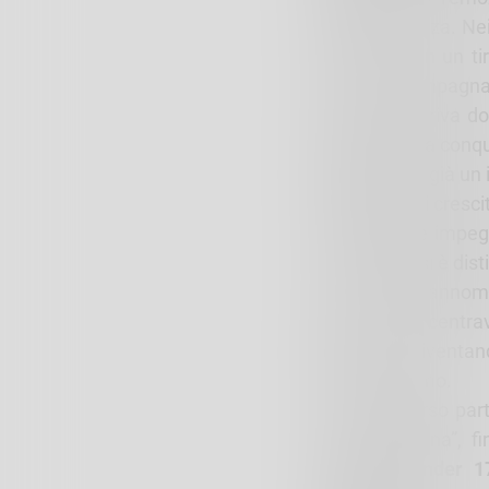
intraprendenza. Nei
conclusa con un tir
hanno accompagnato
Il debutto arriva d
giorni dopo la conqu
rappresenta già un 
Il percorso di cresci
Attualmente impegn
C, Mosconi si è dist
anche il soprannome
Nato come centrava
repertorio diventan
piede mancino.
Il suo percorso par
alla “Castellina”,
dell’
Italia
Under 1