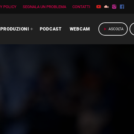
Y POLICY
SEGNALA UN PROBLEMA
CONTATTI
PRODUZIONI
PODCAST
WEBCAM
play_arrow
ASCOLTA