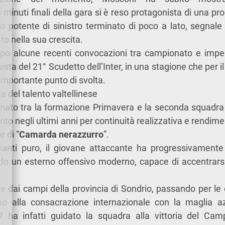
 minuti finali della gara si è reso protagonista di una pr
o potente di sinistro terminato di poco a lato, segnale 
 nella sua crescita.
opo alcune recenti convocazioni tra campionato e impegn
ista del 21° Scudetto dell’Inter, in una stagione che per 
importante punto di svolta.
ta del talento valtellinese
ato tra la formazione Primavera e la seconda squadra 
into negli ultimi anni per continuità realizzativa e rend
 di “
Camarda nerazzurro
”.
nti puro, il giovane attaccante ha progressivamente 
do un esterno offensivo moderno, capace di accentrarsi 
te dai campi della provincia di Sondrio, passando per le 
 fino alla consacrazione internazionale con la maglia a
7
ha infatti guidato la squadra alla vittoria del Cam