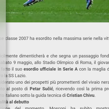
nese classe 2007 ha esordito nella massima serie nella vit
ficilmente dimenticherà e che segna un passaggio fon
, sabato 9 maggio, allo Stadio Olimpico di Roma, il giova
fatto il suo
esordio ufficiale in Serie A
con la maglia de
ro la SS Lazio.
siderato uno dei prospetti più promettenti del vivaio nera
uto al posto di
Petar Sučić
, ricevendo così la prima pr
italiano sotto la guida tecnica di
Cristian Chivu
.
lità al debutto
ozione del momento, Mosconi ha subito mostra