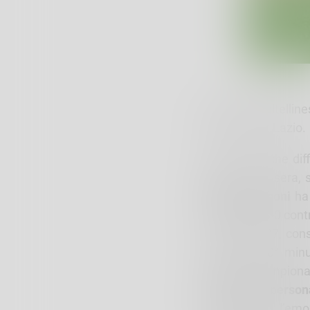
Il giovane valtelli
3-0 contro la Lazio.
Una serata che dif
carriera. Ieri sera
Mattia Mosconi
ha 
vittoria per 3-0 cont
Il classe 2007, con
campo all’80° min
massimo campionato 
Emozione e persona
Nonostante l’em