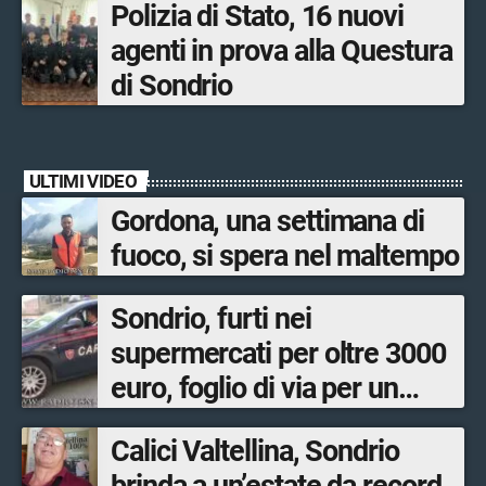
Polizia di Stato, 16 nuovi
agenti in prova alla Questura
di Sondrio
ULTIMI VIDEO
Gordona, una settimana di
fuoco, si spera nel maltempo
Sondrio, furti nei
supermercati per oltre 3000
euro, foglio di via per un
ventinovenne
Calici Valtellina, Sondrio