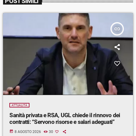
POST SIMILI
insert_link
ATTUALITÀ
Sanità privata e RSA, UGL chiede il rinnovo dei
contratti: “Servono risorse e salari adeguati”
today
8 AGOSTO 2026
30