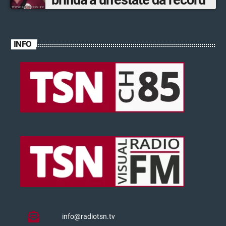
brinda a un’estate da record
INFO
info@radiotsn.tv