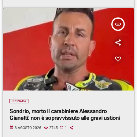
insert_link
CRONACA
Sondrio, morto il carabiniere Alessandro
Gianetti: non è sopravvissuto alle gravi ustioni
today
8 AGOSTO 2026
2745
1