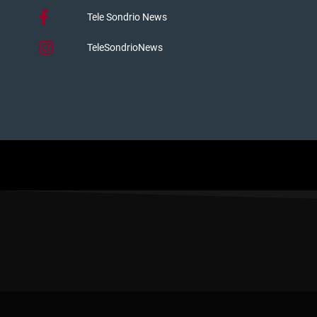
Tele Sondrio News
TeleSondrioNews