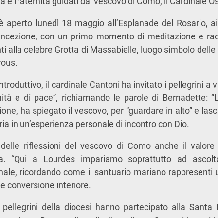
tà e fraternità guidati dal vescovo di Como, il
Cardinale O
i è aperto lunedì 18 maggio all’Esplanade del Rosario, ai 
ncezione, con un primo momento di meditazione e rac
i alla celebre
Grotta di Massabielle
, luogo simbolo delle
rous.
ntroduttivo, il cardinale Cantoni ha invitato i pellegrini 
ità e di pace”, richiamando le parole di Bernadette: “L
ione, ha spiegato il vescovo, per “guardare in alto” e la
ia in un’esperienza personale di incontro con Dio.
 delle riflessioni del vescovo di Como anche il valore 
ca. “Qui a Lourdes impariamo soprattutto ad ascolta
dinale, ricordando come il santuario mariano rappresenti u
e e conversione interiore.
pellegrini della diocesi hanno partecipato alla Santa