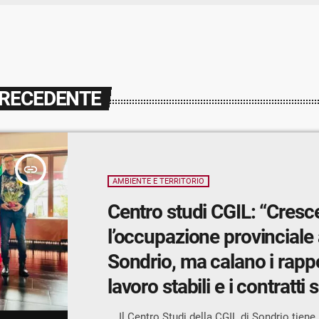
PRECEDENTE
insert_link
AMBIENTE E TERRITORIO
Centro studi CGIL: “Cresce
l’occupazione provinciale 
Sondrio, ma calano i rappo
lavoro stabili e i contratti
sempre più di minor durat
Il Centro Studi della CGIL di Sondrio tiene 