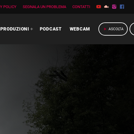
Y POLICY
SEGNALA UN PROBLEMA
CONTATTI
PRODUZIONI
PODCAST
WEBCAM
play_arrow
ASCOLTA