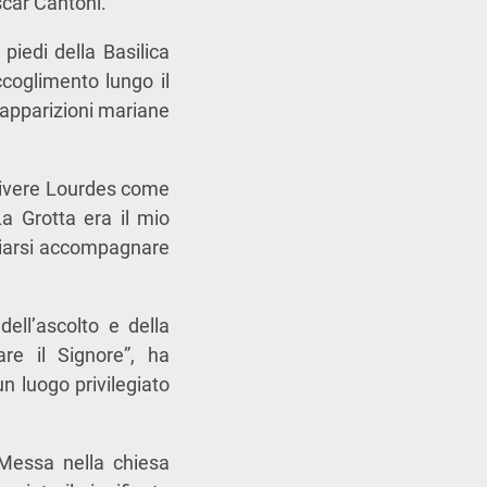
scar Cantoni
.
piedi della Basilica
coglimento lungo il
 apparizioni mariane
a vivere Lourdes come
a Grotta era il mio
sciarsi accompagnare
dell’ascolto e della
re il Signore”, ha
n luogo privilegiato
 Messa nella chiesa