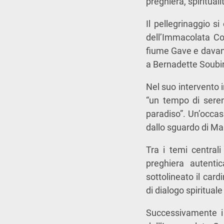
preghiera, spirituali
Il pellegrinaggio s
dell’Immacolata Co
fiume Gave e davant
a Bernadette Soubi
Nel suo intervento i
“un tempo di seren
paradiso”. Un’occas
dallo sguardo di Mar
Tra i temi centrali
preghiera autenti
sottolineato il car
di dialogo spiritual
Successivamente i 