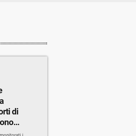
a
rti di
 sono
a”
monitorati i