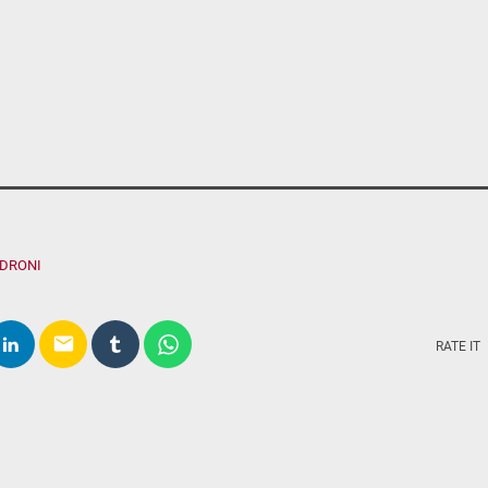
ADRONI
email
RATE IT