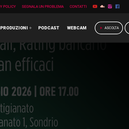
Y POLICY
SEGNALA UN PROBLEMA
CONTATTI
PRODUZIONI
PODCAST
WEBCAM
play_arrow
ASCOLTA