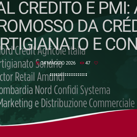
L CREDITO E PMI:
ROMOSSO DA CRÉD
ARTIGIANATO E CO
24 MAGGIO 2026
47
today