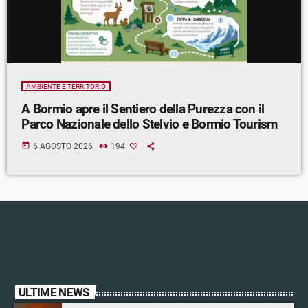
AMBIENTE E TERRITORIO
A Bormio apre il Sentiero della Purezza con il
Parco Nazionale dello Stelvio e Bormio Tourism
today
6 AGOSTO 2026
194
ULTIME NEWS