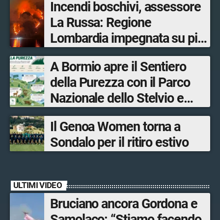
Incendi boschivi, assessore
La Russa: Regione
Lombardia impegnata su più
fronti, 48 volontari coinvolti
A Bormio apre il Sentiero
tra le province di Lecco,
della Purezza con il Parco
Sondrio, Milano e Como
Nazionale dello Stelvio e
Bormio Tourism
Il Genoa Women torna a
Sondalo per il ritiro estivo
ULTIMI VIDEO
Bruciano ancora Gordona e
Samolaco: “Stiamo facendo