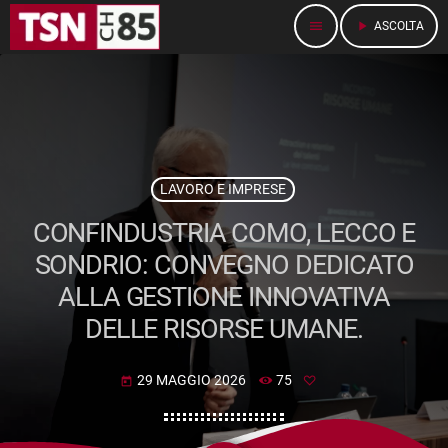
menu
play_arrow
ASCOLTA
LAVORO E IMPRESE
CONFINDUSTRIA COMO, LECCO E
SONDRIO: CONVEGNO DEDICATO
ALLA GESTIONE INNOVATIVA
DELLE RISORSE UMANE.
29 MAGGIO 2026
75
today