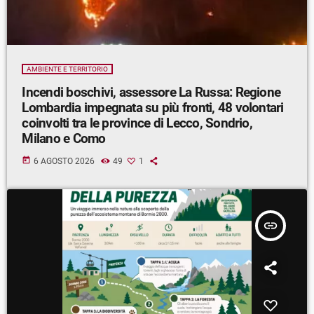
AMBIENTE E TERRITORIO
Incendi boschivi, assessore La Russa: Regione
Lombardia impegnata su più fronti, 48 volontari
coinvolti tra le province di Lecco, Sondrio,
Milano e Como
today
6 AGOSTO 2026
49
1
insert_link