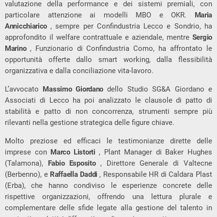
valutazione della performance e dei sistemi premiali, con
particolare attenzione ai modelli MBO e OKR.
Maria
Annicchiarico
, sempre per Confindustria Lecco e Sondrio, ha
approfondito il welfare contrattuale e aziendale, mentre
Sergio
Marino
, Funzionario di Confindustria Como, ha affrontato le
opportunità offerte dallo smart working, dalla flessibilità
organizzativa e dalla conciliazione vita-lavoro.
L’avvocato
Massimo Giordano
dello Studio SG&A Giordano e
Associati di Lecco ha poi analizzato le clausole di patto di
stabilità e patto di non concorrenza, strumenti sempre più
rilevanti nella gestione strategica delle figure chiave.
Molto preziose ed efficaci le testimonianze dirette delle
imprese con
Marco Listorti
, Plant Manager di Baker Hughes
(Talamona),
Fabio Esposito
, Direttore Generale di Valtecne
(Berbenno), e
Raffaella Daddi
, Responsabile HR di Caldara Plast
(Erba), che hanno condiviso le esperienze concrete delle
rispettive organizzazioni, offrendo una lettura plurale e
complementare delle sfide legate alla gestione del talento in