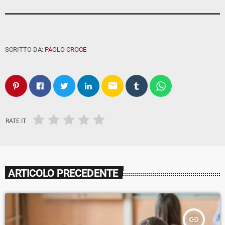
SCRITTO DA:
PAOLO CROCE
email
RATE IT
ARTICOLO PRECEDENTE
insert_link