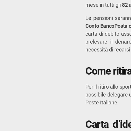
mese in tutti gli
82 u
Le pensioni saranno
Conto BancoPosta o
carta di debito asso
prelevare il dena
necessità di recarsi 
Come ritir
Per il ritiro allo s
possibile delegare 
Poste Italiane.
Carta d’id