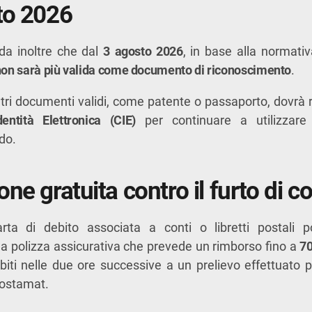
to 2026
rda inoltre che dal
3 agosto 2026
, in base alla normati
 non sarà più valida come documento di riconoscimento
.
tri documenti validi, come patente o passaporto, dovrà r
dentità Elettronica (CIE)
per continuare a utilizzar
do.
ne gratuita contro il furto di c
rta di debito associata a conti o libretti postali 
a polizza assicurativa che prevede un rimborso fino a
70
ubiti nelle due ore successive a un prelievo effettuato 
Postamat.