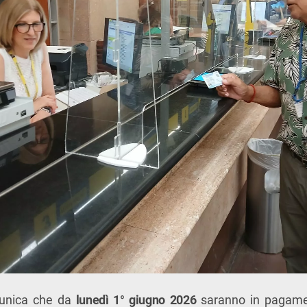
munica che da
lunedì 1° giugno 2026
saranno in pagamen