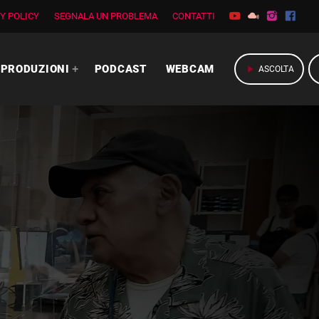
Y POLICY
SEGNALA UN PROBLEMA
CONTATTI
PRODUZIONI
PODCAST
WEBCAM
play_arrow
ASCOLTA