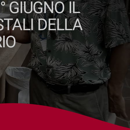
° GIUGNO IL
STALI DELLA
IO