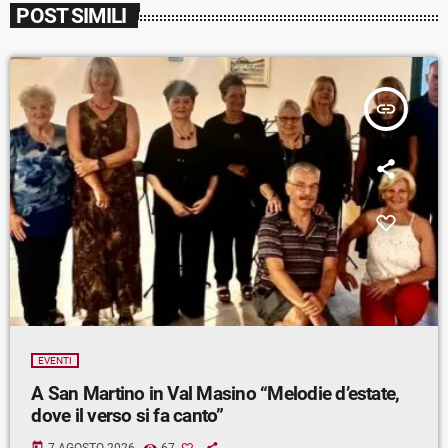
POST SIMILI
insert_link
EVENTI
A San Martino in Val Masino “Melodie d’estate,
dove il verso si fa canto”
today
7 AGOSTO 2026
67