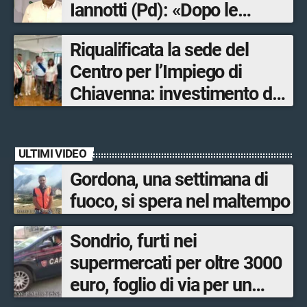
Iannotti (Pd): «Dopo le
Olimpiadi solo un terzo delle
Riqualificata la sede del
opere sostitutive sarà
Centro per l’Impiego di
ultimato entro il 2026»
Chiavenna: investimento da
quasi 250mila euro
ULTIMI VIDEO
Gordona, una settimana di
fuoco, si spera nel maltempo
Sondrio, furti nei
supermercati per oltre 3000
euro, foglio di via per un
ventinovenne