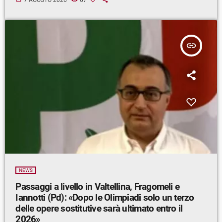
insert_link
NEWS
Passaggi a livello in Valtellina, Fragomeli e
Iannotti (Pd): «Dopo le Olimpiadi solo un terzo
delle opere sostitutive sarà ultimato entro il
2026»