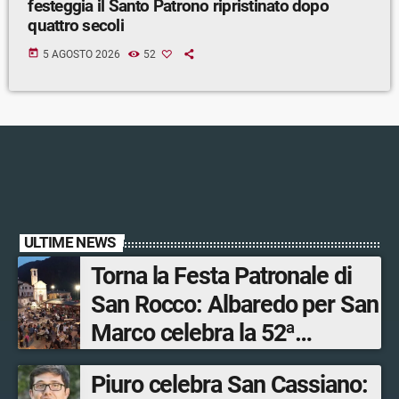
festeggia il Santo Patrono ripristinato dopo
quattro secoli
today
5 AGOSTO 2026
52
ULTIME NEWS
Torna la Festa Patronale di
San Rocco: Albaredo per San
Marco celebra la 52ª
edizione della sua
Piuro celebra San Cassiano:
manifestazione più sentita