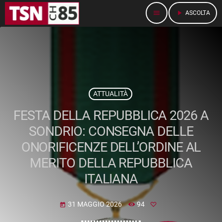
menu
play_arrow
ASCOLTA
ATTUALITÀ
FESTA DELLA REPUBBLICA 2026 A
SONDRIO: CONSEGNA DELLE
ONORIFICENZE DELL’ORDINE AL
MERITO DELLA REPUBBLICA
ITALIANA
31 MAGGIO 2026
94
today