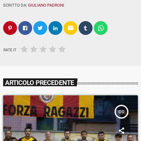
SCRITTO DA:
GIULIANO PADRONI
email
RATE IT
ARTICOLO PRECEDENTE
insert_link