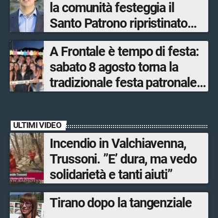
la comunità festeggia il
Santo Patrono ripristinato
dopo quattro secoli
A Frontale è tempo di festa:
sabato 8 agosto torna la
tradizionale festa patronale
di San Lorenzo tra sapori
tipici, torneo di pallavolo e
ULTIMI VIDEO
musica dal vivo
Incendio in Valchiavenna,
Trussoni. ”E’ dura, ma vedo
solidarietà e tanti aiuti”
Tirano dopo la tangenziale