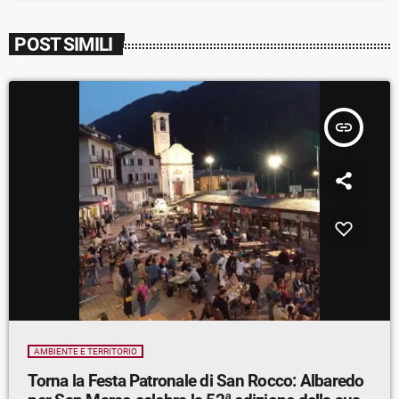
POST SIMILI
insert_link
AMBIENTE E TERRITORIO
Torna la Festa Patronale di San Rocco: Albaredo