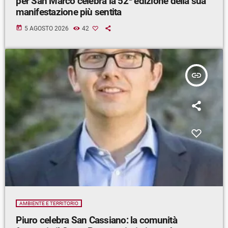
per San Marco celebra la 52ª edizione della sua
manifestazione più sentita
today
5 AGOSTO 2026
42
insert_link
AMBIENTE E TERRITORIO
Piuro celebra San Cassiano: la comunità