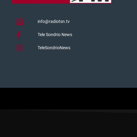
info@radiotsn.tv
Tele Sondrio News
TeleSondrioNews