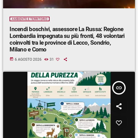
AMBIENTE E TERRITORIO
Incendi boschivi, assessore La Russa: Regione
Lombardia impegnata su più fronti, 48 volontari
coinvolti tra le province di Lecco, Sondrio,
Milano e Como
today
6 AGOSTO 2026
31
insert_link