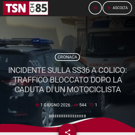
menu
play_arrow
ASCOLTA
CRONACA
INCIDENTE SULLA SS36 A COLICO:
TRAFFICO BLOCCATO DOPO LA
CADUTA DI UN MOTOCICLISTA
1 GIUGNO 2026
544
1
today
share
email