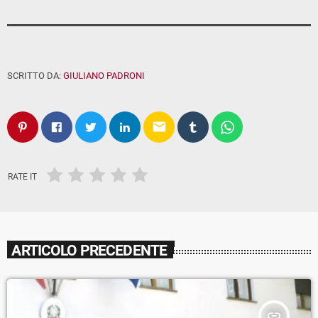
SCRITTO DA:
GIULIANO PADRONI
email
RATE IT
ARTICOLO PRECEDENTE
insert_link