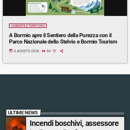
AMBIENTE E TERRITORIO
A Bormio apre il Sentiero della Purezza con il
Parco Nazionale dello Stelvio e Bormio Tourism
today
6 AGOSTO 2026
60
ULTIME NEWS
Incendi boschivi, assessore