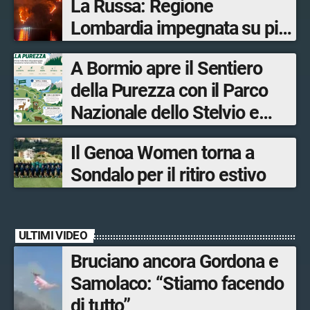
La Russa: Regione
Lombardia impegnata su più
fronti, 48 volontari coinvolti
A Bormio apre il Sentiero
tra le province di Lecco,
della Purezza con il Parco
Sondrio, Milano e Como
Nazionale dello Stelvio e
Bormio Tourism
Il Genoa Women torna a
Sondalo per il ritiro estivo
ULTIMI VIDEO
Bruciano ancora Gordona e
Samolaco: “Stiamo facendo
di tutto”