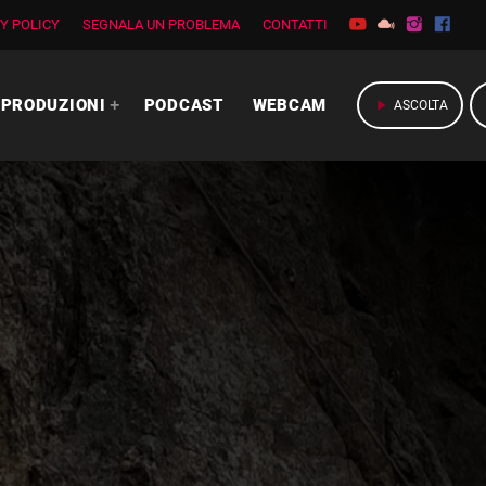
Y POLICY
SEGNALA UN PROBLEMA
CONTATTI
PRODUZIONI
PODCAST
WEBCAM
play_arrow
ASCOLTA