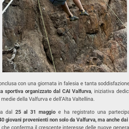
onclusa con una giornata in falesia e tanta soddisfazione
a sportiva organizzato dal CAI Valfurva
, iniziativa dedi
medie della Valfurva e dell’Alta Valtellina.
lta dal
25 al 31 maggio
e ha registrato una partecipaz
 40 giovani provenienti non solo da Valfurva, ma anche dai
che conferma il crescente interesse delle nuove generaz