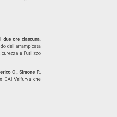
di due ore ciascuna
,
ondo dell’arrampicata
curezza e l’utilizzo
erico C., Simone P.,
one CAI Valfurva che