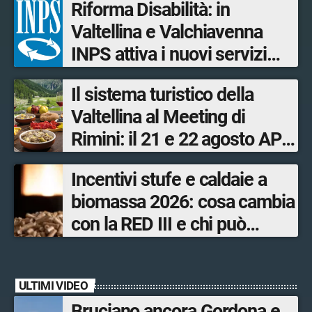
Riforma Disabilità: in
Valtellina e Valchiavenna
INPS attiva i nuovi servizi
digitali per il Progetto di vita
Il sistema turistico della
Valtellina al Meeting di
Rimini: il 21 e 22 agosto APF
Valtellina, con il Distretto
Incentivi stufe e caldaie a
agroalimentare, sarà
biomassa 2026: cosa cambia
protagonista nello stand di
con la RED III e chi può
Regione Lombardia
ottenere i bonus
ULTIMI VIDEO
Bruciano ancora Gordona e