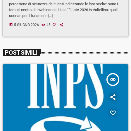
percezione di sicurezza dei turisti indirizzando le loro scelte: sono i
temi al centro del webinar dal titolo "Estate 2026 in Valtellina: quali
scenari per il turismo in […]
today
5 GIUGNO 2026
45
POST SIMILI
insert_link