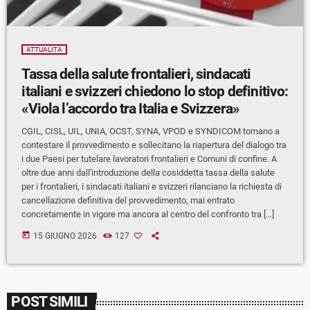
ATTUALITÀ
Tassa della salute frontalieri, sindacati
italiani e svizzeri chiedono lo stop definitivo:
«Viola l’accordo tra Italia e Svizzera»
CGIL, CISL, UIL, UNIA, OCST, SYNA, VPOD e SYNDICOM tornano a
contestare il provvedimento e sollecitano la riapertura del dialogo tra
i due Paesi per tutelare lavoratori frontalieri e Comuni di confine. A
oltre due anni dall'introduzione della cosiddetta tassa della salute
per i frontalieri, i sindacati italiani e svizzeri rilanciano la richiesta di
cancellazione definitiva del provvedimento, mai entrato
concretamente in vigore ma ancora al centro del confronto tra […]
today
15 GIUGNO 2026
127
POST SIMILI