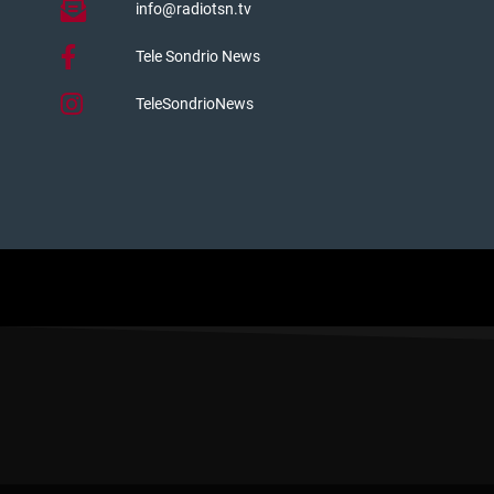
info@radiotsn.tv
Tele Sondrio News
TeleSondrioNews