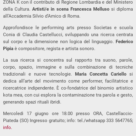
ZONA K con il contributo di Regione Lombardia e del Ministero
della Cultura.
Artisti/e in scena
Francesca Melluso
si diploma
all’Accademia Silvio d’Amico di Roma.
Approfondisce le performing arts presso Socìetas e scuola
Conia di Claudia Castellucci, sviluppando una ricerca centrata
sul corpo e la dimensione non logica del linguaggio.
Federico
Pipia
è compositore, regista e artista sonoro.
La sua ricerca si concentra sul rapporto tra suono, parole,
corpo, spazio, immagine e sulla combinazione di tecniche
tradizionali e nuove tecnologie.
Maria Concetta Cariello
si
dedica all’arte del movimento come performer, facilitatrice e
ricercatrice indipendente. È co-fondatrice del binomio artistico
kota mea, con cui esplora la contaminazione tra parola e gesto,
generando spazi rituali ibridi.
Mercoledì 17 giugno ore 18.00 presso ORA, Castellaccio-
Piateda (SO) Ingresso gratuito; info: tel./whatsapp 333 5647765;
info.