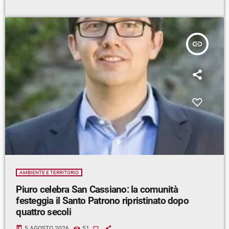
insert_link
AMBIENTE E TERRITORIO
Piuro celebra San Cassiano: la comunità
festeggia il Santo Patrono ripristinato dopo
quattro secoli
today
5 AGOSTO 2026
51