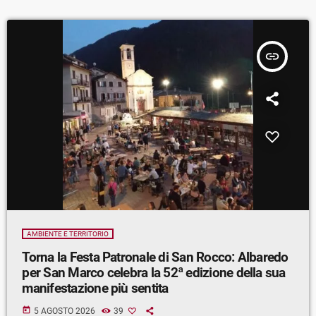
insert_link
AMBIENTE E TERRITORIO
Torna la Festa Patronale di San Rocco: Albaredo
per San Marco celebra la 52ª edizione della sua
manifestazione più sentita
today
5 AGOSTO 2026
39