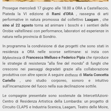
Prosegue mercoledì 17 giugno alle 18.00 a ORA a Castellaccio,
Piateda la VI edizione di
Rami d’ORA
, rassegna di arti
performative in natura promossa dal collettivo
Laagam
, che
sino al 22 agosto
torna ad animare i boschi e i sentieri delle
Orobie valtellinesi con performance, laboratori ed esperienze in
natura nella provincia di Sondrio.
In programma la condivisione di due progetti che sono stati in
residenza a ORA nelle scorse settimane: si inzia con
di
Francesca Melluso e Federico Pipia
che riproduce
Mykestesia
le strategie di resistenza “alla fine del mondo” di funghi che
crescono nei paesaggi degradati grazie alla collaborazione
produttiva con altre specie A seguire
di
Maria Concetta
éntheos
Cariello
, uno studio corporeo, sonoro e intuitivo
sull’incarnazione del fuoco nella sua declinazione sottile.
Le compagnie presentate sono sostenute da IntercettAzioni-
Centro di Residenza Artistica della Lombardia: un progetto di
Circuito CLAPS e Industria Scenica, Laagam, Teatro delle Moire,