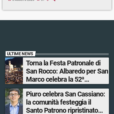
ULTIME NEWS
Torna la Festa Patronale di
San Rocco: Albaredo per San
Marco celebra la 52ª
edizione della sua
Piuro celebra San Cassiano:
manifestazione più sentita
la comunità festeggia il
Santo Patrono ripristinato