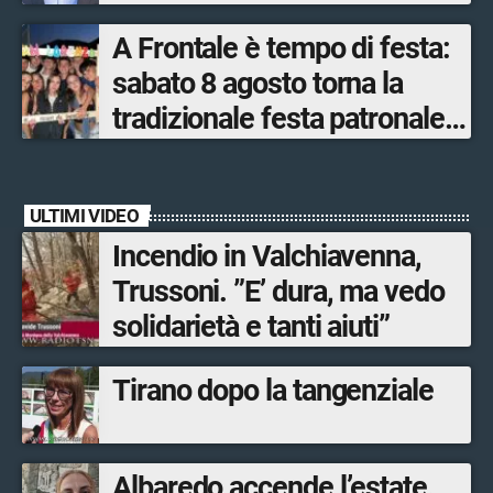
dopo quattro secoli
A Frontale è tempo di festa:
sabato 8 agosto torna la
tradizionale festa patronale
di San Lorenzo tra sapori
tipici, torneo di pallavolo e
ULTIMI VIDEO
musica dal vivo
Incendio in Valchiavenna,
Trussoni. ”E’ dura, ma vedo
solidarietà e tanti aiuti”
Tirano dopo la tangenziale
Albaredo accende l’estate.