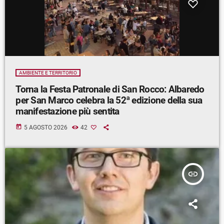
AMBIENTE E TERRITORIO
Torna la Festa Patronale di San Rocco: Albaredo
per San Marco celebra la 52ª edizione della sua
manifestazione più sentita
today
5 AGOSTO 2026
42
insert_link