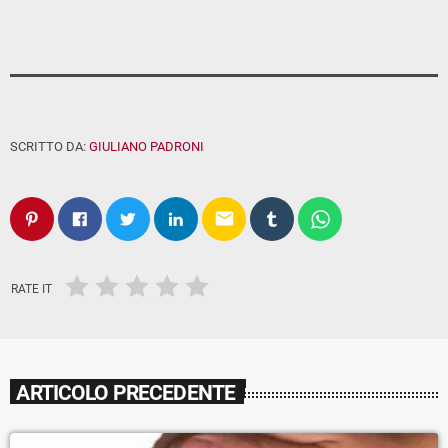
SCRITTO DA:
GIULIANO PADRONI
email
RATE IT
ARTICOLO PRECEDENTE