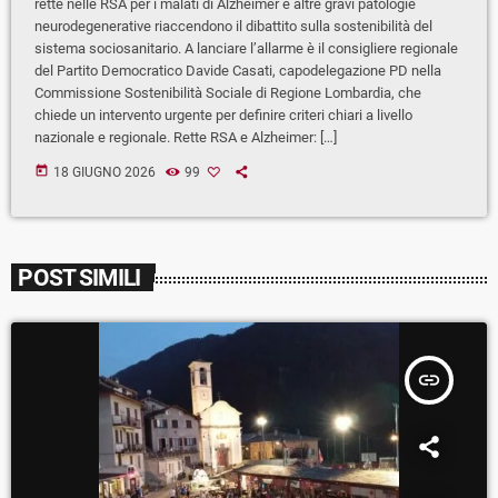
rette nelle RSA per i malati di Alzheimer e altre gravi patologie
neurodegenerative riaccendono il dibattito sulla sostenibilità del
sistema sociosanitario. A lanciare l’allarme è il consigliere regionale
del Partito Democratico Davide Casati, capodelegazione PD nella
Commissione Sostenibilità Sociale di Regione Lombardia, che
chiede un intervento urgente per definire criteri chiari a livello
nazionale e regionale. Rette RSA e Alzheimer: […]
today
18 GIUGNO 2026
99
POST SIMILI
insert_link