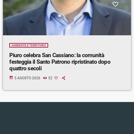
AMBIENTE E TERRITORIO
Piuro celebra San Cassiano: la comunità
festeggia il Santo Patrono ripristinato dopo
quattro secoli
today
5 AGOSTO 2026
52