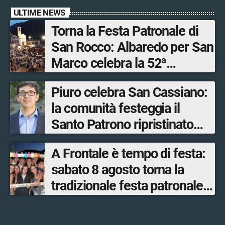
ULTIME NEWS
Torna la Festa Patronale di
San Rocco: Albaredo per San
Marco celebra la 52ª
edizione della sua
Piuro celebra San Cassiano:
manifestazione più sentita
la comunità festeggia il
Santo Patrono ripristinato
dopo quattro secoli
A Frontale è tempo di festa:
sabato 8 agosto torna la
tradizionale festa patronale
di San Lorenzo tra sapori
tipici, torneo di pallavolo e