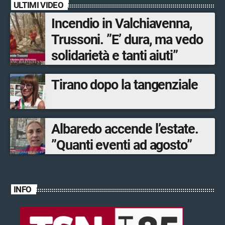
ULTIMI VIDEO
musica dal vivo
Incendio in Valchiavenna,
Trussoni. ”E’ dura, ma vedo
solidarietà e tanti aiuti”
Tirano dopo la tangenziale
Albaredo accende l’estate.
”Quanti eventi ad agosto”
INFO