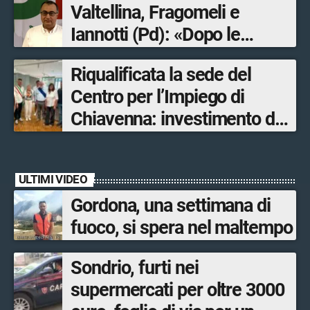
Valtellina, Fragomeli e
Iannotti (Pd): «Dopo le
Olimpiadi solo un terzo delle
Riqualificata la sede del
opere sostitutive sarà
Centro per l’Impiego di
ultimato entro il 2026»
Chiavenna: investimento da
quasi 250mila euro
ULTIMI VIDEO
Gordona, una settimana di
fuoco, si spera nel maltempo
Sondrio, furti nei
supermercati per oltre 3000