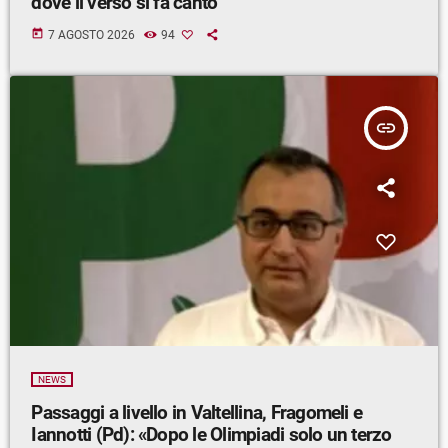
dove il verso si fa canto”
today
7 AGOSTO 2026
94
insert_link
NEWS
Passaggi a livello in Valtellina, Fragomeli e
Iannotti (Pd): «Dopo le Olimpiadi solo un terzo