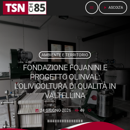
menu
play_arrow
ASCOLTA
AMBIENTE E TERRITORIO
FONDAZIONE FOJANINI E
PROGETTO OLINVAL:
L’OLIVICOLTURA DI QUALITÀ IN
VALTELLINA
24 GIUGNO 2026
49
today