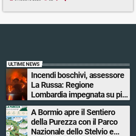
ULTIME NEWS
Incendi boschivi, assessore
La Russa: Regione
Lombardia impegnata su più
fronti, 48 volontari coinvolti
A Bormio apre il Sentiero
tra le province di Lecco,
della Purezza con il Parco
Sondrio, Milano e Como
Nazionale dello Stelvio e