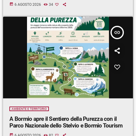
today
6 AGOSTO 2026
34
insert_link
AMBIENTE E TERRITORIO
A Bormio apre il Sentiero della Purezza con il
Parco Nazionale dello Stelvio e Bormio Tourism
today
6 AGOSTO 2026
82