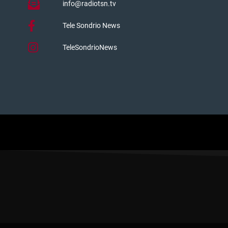
info@radiotsn.tv
Tele Sondrio News
TeleSondrioNews