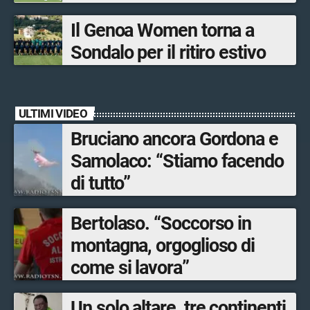
Bormio Tourism
Il Genoa Women torna a
Sondalo per il ritiro estivo
ULTIMI VIDEO
Bruciano ancora Gordona e
Samolaco: “Stiamo facendo
di tutto”
Bertolaso. “Soccorso in
montagna, orgoglioso di
come si lavora”
Un solo altare, tre continenti