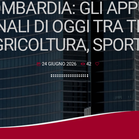
OMBARDIA: GLI AP
NALI DI OGGI TRA T
GRICOLTURA, SPOR
24 GIUGNO 2026
42
today