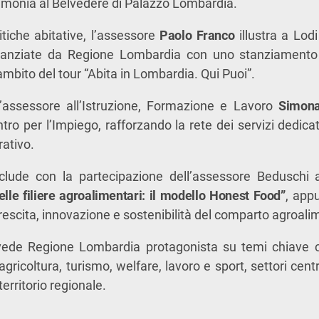
rimonia al Belvedere di Palazzo Lombardia.
itiche abitative, l’assessore
Paolo Franco
illustra a Lod
inanziate da Regione Lombardia con uno stanziamento
l’ambito del tour “Abita in Lombardia. Qui Puoi”.
’assessore all’Istruzione, Formazione e Lavoro
Simona
ro per l’Impiego, rafforzando la rete dei servizi dedicat
rativo.
nclude con la partecipazione dell’assessore Beduschi
delle filiere agroalimentari: il modello Honest Food”
, app
 crescita, innovazione e sostenibilità del comparto agroal
vede Regione Lombardia protagonista su temi chiave c
, agricoltura, turismo, welfare, lavoro e sport, settori cent
territorio regionale.