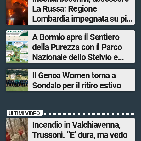
La Russa: Regione
Lombardia impegnata su più
fronti, 48 volontari coinvolti
A Bormio apre il Sentiero
tra le province di Lecco,
della Purezza con il Parco
Sondrio, Milano e Como
Nazionale dello Stelvio e
Bormio Tourism
Il Genoa Women torna a
Sondalo per il ritiro estivo
ULTIMI VIDEO
Incendio in Valchiavenna,
Trussoni. ”E’ dura, ma vedo