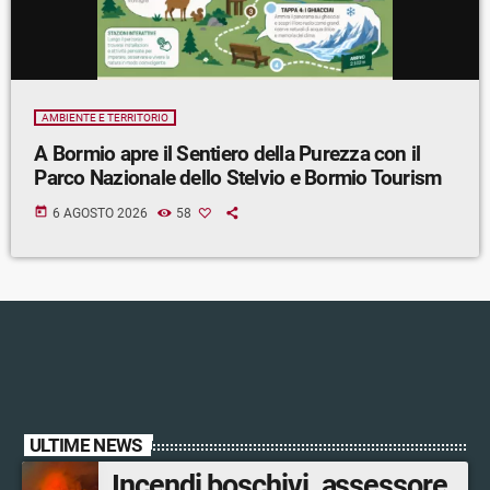
AMBIENTE E TERRITORIO
A Bormio apre il Sentiero della Purezza con il
Parco Nazionale dello Stelvio e Bormio Tourism
today
6 AGOSTO 2026
58
ULTIME NEWS
Incendi boschivi, assessore