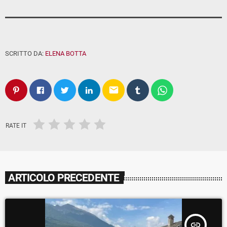
SCRITTO DA:
ELENA BOTTA
email
RATE IT
ARTICOLO PRECEDENTE
insert_link