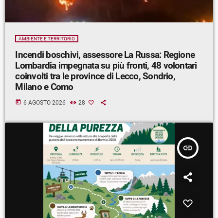
AMBIENTE E TERRITORIO
Incendi boschivi, assessore La Russa: Regione
Lombardia impegnata su più fronti, 48 volontari
coinvolti tra le province di Lecco, Sondrio,
Milano e Como
today
6 AGOSTO 2026
28
insert_link