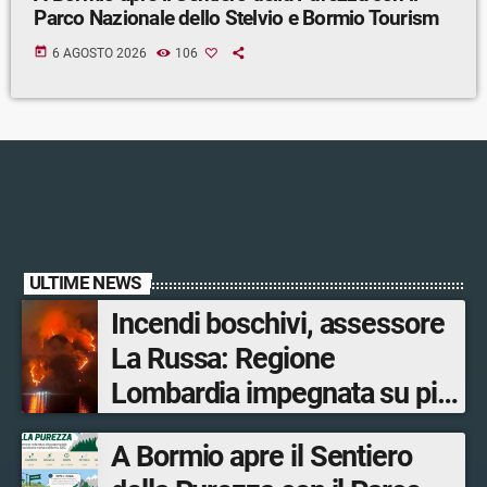
Parco Nazionale dello Stelvio e Bormio Tourism
today
6 AGOSTO 2026
106
ULTIME NEWS
Incendi boschivi, assessore
La Russa: Regione
Lombardia impegnata su più
fronti, 48 volontari coinvolti
A Bormio apre il Sentiero
tra le province di Lecco,