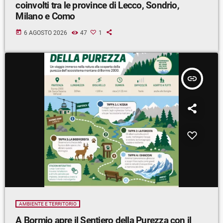
coinvolti tra le province di Lecco, Sondrio,
Milano e Como
today
6 AGOSTO 2026
47
1
insert_link
AMBIENTE E TERRITORIO
A Bormio apre il Sentiero della Purezza con il