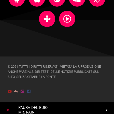
© 2021 TUTTI I DIRITTI RISERVATI. VIETATA LA RIPRODUZIONE,
ANCHE PARZIALE, DEI TESTI DELLE NOTIZIE PUBBLICATE SUL
SITO, SENZA CITARNE LA FONTE
PAURA DEL BUIO
play_arrow
keyboard_arrow_right
MR. RAIN