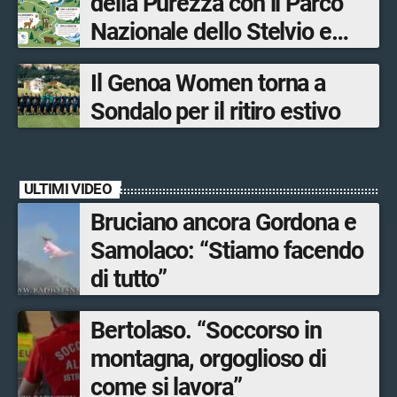
della Purezza con il Parco
Sondrio, Milano e Como
Nazionale dello Stelvio e
Bormio Tourism
Il Genoa Women torna a
Sondalo per il ritiro estivo
ULTIMI VIDEO
Bruciano ancora Gordona e
Samolaco: “Stiamo facendo
di tutto”
Bertolaso. “Soccorso in
montagna, orgoglioso di
come si lavora”