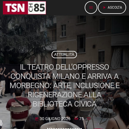
menu
play_arrow
ASCOLTA
ATTUALITÀ
IL TEATRO DELL’OPPRESSO
CONQUISTA MILANO E ARRIVA A
MORBEGNO: ARTE, INCLUSIONE E
RIGENERAZIONE ALLA
BIBLIOTECA CIVICA
30 GIUGNO 2026
75
today