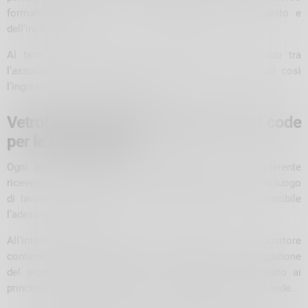
formativo dedicato ai temi dell’accoglienza, del rispetto e
dell’inclusione.
Al termine del percorso verrà sottoscritto un accordo tra
l’associazione e ciascuna realtà aderente, formalizzando così
l’ingresso nella rete Safe Space.
Vetrofania, materiali informativi e QR code
per le segnalazioni
Ogni attività commerciale, professionista o realtà aderente
riceverà una vetrofania da esporre all’ingresso del proprio luogo
di lavoro, in modo da rendere immediatamente riconoscibile
l’adesione al progetto.
All’interno degli spazi sarà inoltre collocato un espositore
contenente una presentazione di Safe Space, una spiegazione
del significato dell’adesione, un breve glossario dedicato ai
principali termini legati alla comunità LGBTQIA+ e un QR code.