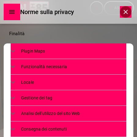
menu
play_arrow
ASCOLTA
Norme sulla privacy
Norme
Finalità
sulla
Plugin Maps
privacy
ATTUALITÀ
Funzionalità necessaria
SAFE SPACE: NASCE IN
VALTELLINA LA RETE DI ATTIVITÀ
Locale
COMMERCIALI E PROFESSIONISTI
Gestione dei tag
PER UN TERRITORIO PIÙ
INCLUSIVO
Analisi dell'utilizzo del sito Web
8 LUGLIO 2026
112
today
Consegna dei contenuti