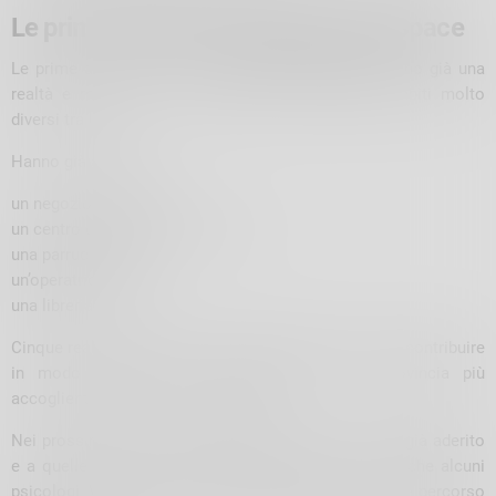
Le prime adesioni al progetto Safe Space
Le prime adesioni alla rete
Safe Space Valtellina
sono già una
realtà e mostrano la possibilità di coinvolgere ambiti molto
diversi tra loro.
Hanno già aderito:
un negozio di biciclette,
un centro di riparazione computer,
una parrucchiera,
un’operatrice shiatsu,
una libreria.
Cinque realtà differenti, accomunate dalla volontà di contribuire
in modo concreto alla costruzione di una provincia più
accogliente, inclusiva e consapevole.
Nei prossimi mesi, insieme alle persone che hanno già aderito
e a quelle che hanno espresso interesse, tra cui anche alcuni
psicologi, Valtellina Arcobaleno APS avvierà un breve percorso