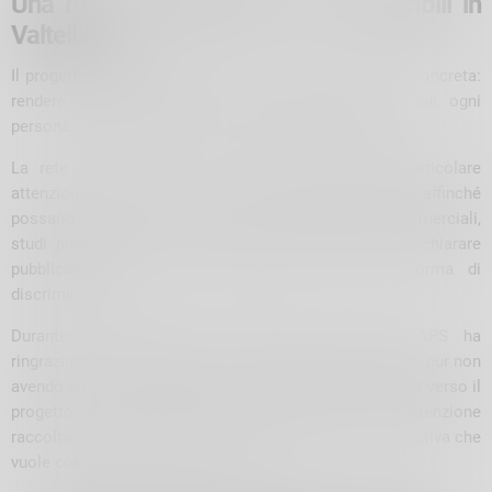
Una rete di luoghi sicuri e riconoscibili in
Valtellina
Il progetto
Safe Space
nasce da un’idea semplice ma concreta:
rendere riconoscibili sul territorio quei luoghi in cui ogni
persona possa sentirsi accolta, ascoltata e rispettata.
La rete è rivolta a tutte e tutti, ma pone una particolare
attenzione alle persone della comunità LGBTQIA+, affinché
possano sapere di trovare in Valtellina attività commerciali,
studi professionali e realtà locali che scelgono di dichiarare
pubblicamente il proprio impegno contro ogni forma di
discriminazione.
Durante la presentazione, Valtellina Arcobaleno APS ha
ringraziato anche tutte le persone presenti e quelle che, pur non
avendo potuto partecipare, hanno manifestato interesse verso il
progetto e la volontà di conoscerlo meglio. L’attenzione
raccolta rappresenta un segnale importante per un’iniziativa che
vuole coinvolgere l’intero territorio.