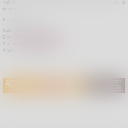
Valtellina più accogliente, inclusiva e sicura per tutte le
persone.
Per informazioni:
Valtellina Arcobaleno APS
Email:
info@valtellinaarcobaleno.it
Sito:
www.valtellinaarcobaleno.it
WhatsApp:
351 4662886