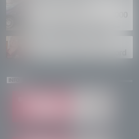
Sondrio, furti nei
supermercati per oltre 3000
euro, foglio di via per un
ventinovenne
Calici Valtellina, Sondrio
brinda a un’estate da record
INFO