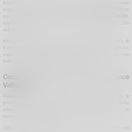
Accanto alla nuova rete di attività inclusive, l’associazione
organizza eventi e porta avanti il progetto
Telefono Amico
, attivo
ogni domenica dalle 18.00 alle 21.00 al numero
0342 068921
,
oppure tramite la chat anonima disponibile sul sito
dell’associazione.
Attraverso questi strumenti, una volontaria o un volontario di
Valtellina Arcobaleno APS è a disposizione per offrire ascolto,
supporto e informazioni sulle attività associative, sulla rete
Safe Space e sui servizi presenti sul territorio.
Come aderire alla rete Safe Space
Valtellina
Valtellina Arcobaleno APS invita tutte le attività commerciali, le
professioniste, i professionisti e le realtà del territorio
interessate a entrare nella rete
Safe Space
a mettersi in
contatto con l’associazione.
Ogni nuova adesione rappresenta un passo in più verso una