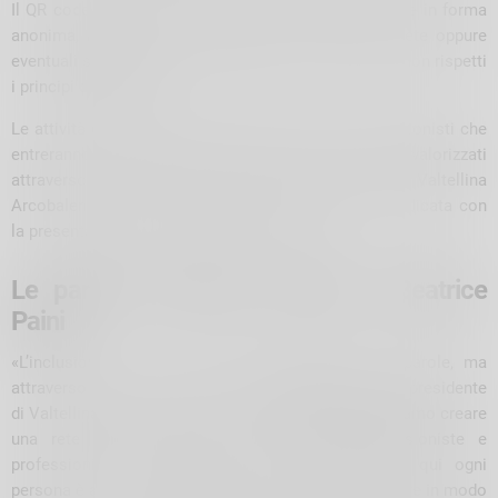
Il QR code permetterà a chiunque di segnalare, anche in forma
anonima, nuove realtà interessate a entrare nella rete oppure
eventuali situazioni in cui un’aderente o un aderente non rispetti
i principi del progetto.
Le attività commerciali, le professioniste e i professionisti che
entreranno nella rete Safe Space saranno inoltre valorizzati
attraverso i canali social e il sito internet di Valtellina
Arcobaleno APS, dove sarà realizzata una pagina dedicata con
la presentazione di tutte le realtà aderenti.
Le parole di Mauro Lucchini e Beatrice
Paini
«L’inclusione non si costruisce soltanto con le parole, ma
attraverso scelte concrete», afferma
Mauro Lucchini
, presidente
di Valtellina Arcobaleno APS. «Con Safe Space vogliamo creare
una rete visibile di attività commerciali, professioniste e
professionisti che scelgono di dire chiaramente: qui ogni
persona è accolta e rispettata. Il nostro obiettivo è fare in modo