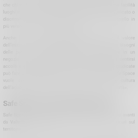
che chi vive o visita la Valtellina possa riconoscere con facilità
luoghi in cui sentirsi al sicuro, senza paura di essere giudicato o
discriminato. Ogni nuova adesione rappresenta un tassello in
più verso una provincia più inclusiva».
Anche la vicepresidente
Beatrice Paini
sottolinea il valore
dell’iniziativa: «Questo progetto nasce dall’ascolto dei bisogni
delle persone del territorio. Sapere di poter entrare in un
negozio, in uno studio professionale o in un’attività e sentirsi
accolti e accolte senza il timore di essere giudicati o giudicate
può fare una grande differenza nella vita quotidiana. Safe Space
vuole contribuire proprio a questo: creare una cultura
dell’accoglienza che diventi patrimonio di tutta la comunità».
Safe Space, eventi e Telefono Amico
Safe Space si inserisce in un percorso più ampio portato avanti
da
Valtellina Arcobaleno APS
per promuovere spazi sicuri sul
territorio.