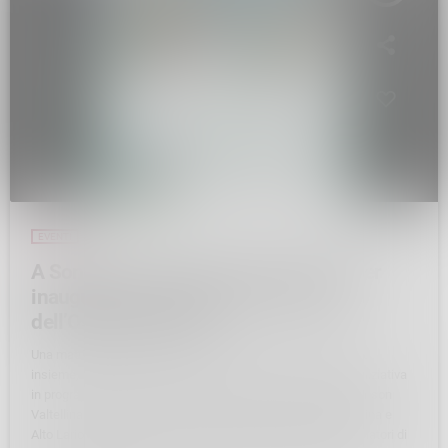
EVENTI
A Sondalo una giornata di benessere per
inaugurare i nuovi percorsi nel Parco
dell’Ospedale Morelli
Una mattinata dedicata alla salute, al movimento e allo stare
insieme, aperta a tutta la comunità. È questo lo spirito dell’iniziativa
in programma a Sondalo, promossa dall’Associazione Parkinson
Valtellina Fausto Fiora ODV, con il patrocinio di ASST Valtellina e
Alto Lario e realizzata in collaborazione con il Museo dei Sanatori di