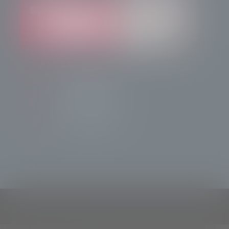
info@radiotsn.tv
Tele Sondrio News
TeleSondrioNews