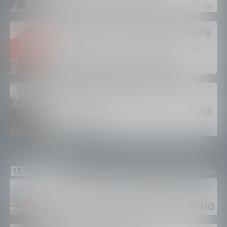
contratti: “Servono risorse e
salari adeguati”
Sondrio, morto il carabiniere
Alessandro Gianetti: non è
sopravvissuto alle gravi
ustioni
Polizia di Stato, 16 nuovi
agenti in prova alla Questura
di Sondrio
ULTIMI VIDEO
Gordona, una settimana di
fuoco, si spera nel maltempo