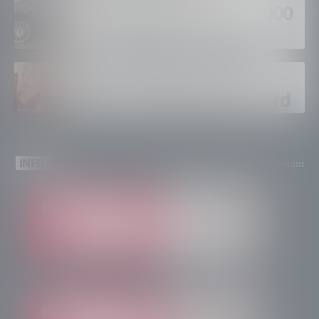
supermercati per oltre 3000
euro, foglio di via per un
ventinovenne
Calici Valtellina, Sondrio
brinda a un’estate da record
INFO