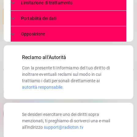
Limitazione di trattamento
Portabilità dei dati
Opposizione
Reclamo all'Autorità
Con la presente ti informiamo del tuo diritto di
inoltrare eventuali reclami sul modo in cui
trattiamo i dati personali direttamente ai
autorità responsabile
.
SCRITTO DA:
RADIOTSN
email
Se desideri esercitare uno dei diritti sopra
menzionati, ti preghiamo di scriverci una e-mail
all'indirizzo
support@radiotsn.tv
RATE IT