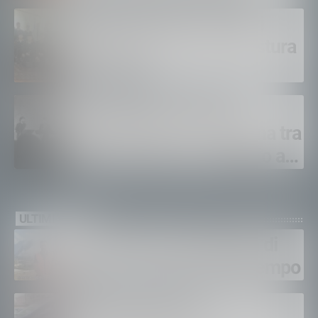
ustioni
Polizia di Stato, 16 nuovi
agenti in prova alla Questura
di Sondrio
LeAltreNote 2026, tre
appuntamenti in Valtellina tra
musica, teatro e omaggio a
San Francesco
ULTIMI VIDEO
Gordona, una settimana di
fuoco, si spera nel maltempo
Sondrio, furti nei