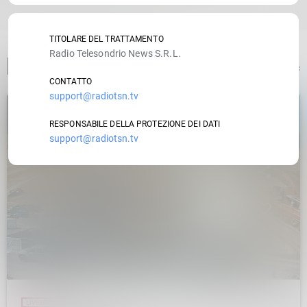
TITOLARE DEL TRATTAMENTO
Radio Telesondrio News S.R.L.
ARTICOLO PRECEDENTE
CONTATTO
support@radiotsn.tv
RESPONSABILE DELLA PROTEZIONE DEI DATI
insert_link
support@radiotsn.tv
LIVIGNO