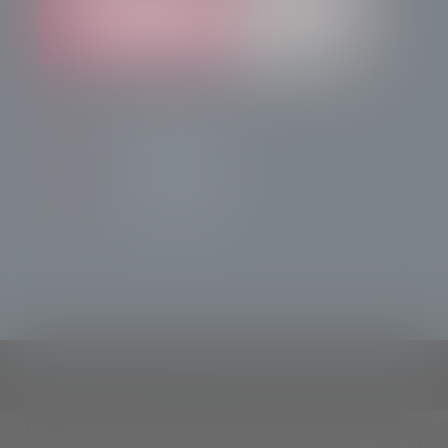
info@radiotsn.tv
Tele Sondrio News
TeleSondrioNews