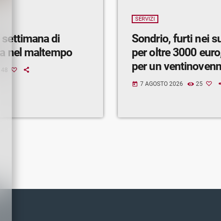
SERVIZI
 settimana di
Sondrio, furti nei 
ra nel maltempo
per oltre 3000 euro,
per un ventinoven
48
7 AGOSTO 2026
25
today