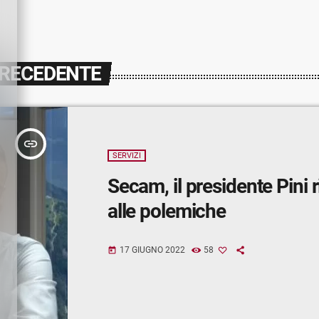
PRECEDENTE
insert_link
SERVIZI
Secam, il presidente Pini 
alle polemiche
17 GIUGNO 2022
58
today