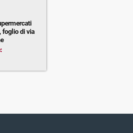
supermercati
 foglio di via
ne