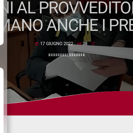
INI AL PROVVEDITO
MANO ANCHE I PRE
17 GIUGNO 2022
38
today