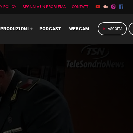
Y POLICY
SEGNALA UN PROBLEMA
CONTATTI
PRODUZIONI
PODCAST
WEBCAM
play_arrow
ASCOLTA