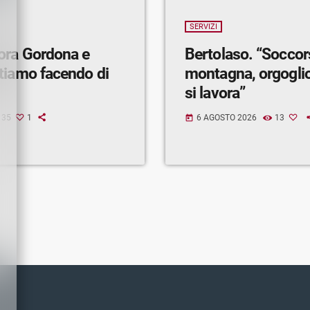
SERVIZI
ora Gordona e
Bertolaso. “Soccor
tiamo facendo di
montagna, orgogli
si lavora”
35
1
6 AGOSTO 2026
13
today