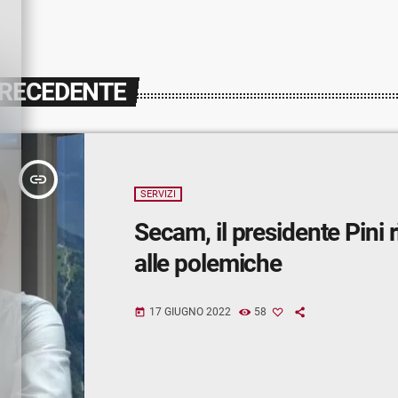
PRECEDENTE
insert_link
SERVIZI
Secam, il presidente Pini 
alle polemiche
17 GIUGNO 2022
58
today