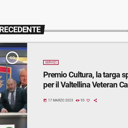
PRECEDENTE
insert_link
SERVIZI
Premio Cultura, la targa s
per il Valtellina Veteran Ca
17 MARZO 2023
95
today