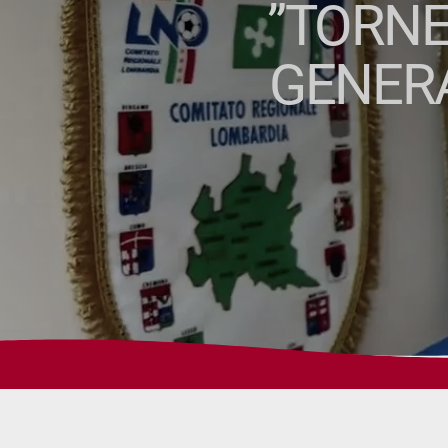
”TORNE
GENERA