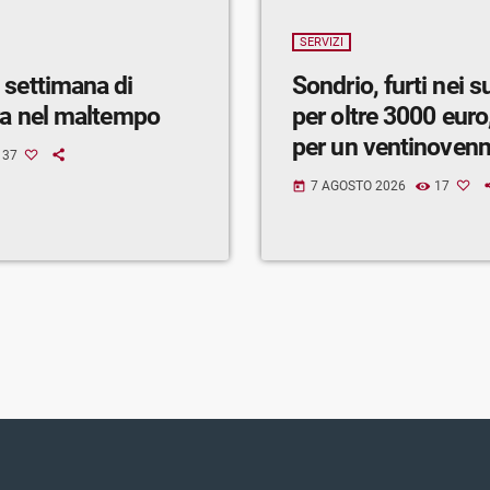
SERVIZI
 settimana di
Sondrio, furti nei 
ra nel maltempo
per oltre 3000 euro,
per un ventinoven
37
7 AGOSTO 2026
17
today