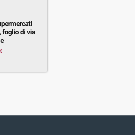
supermercati
 foglio di via
ne