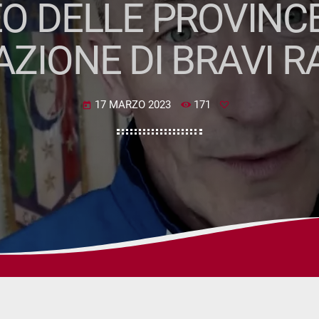
O DELLE PROVINCE
ZIONE DI BRAVI R
17 MARZO 2023
171
today