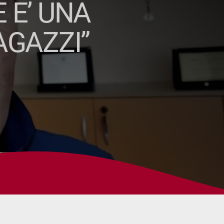
 E’ UNA
AGAZZI”