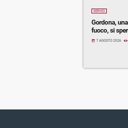
SERVIZI
Gordona, una
fuoco, si spe
7 AGOSTO 2026
today