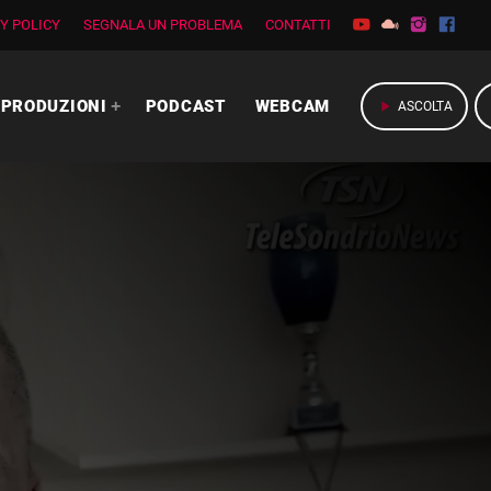
Y POLICY
SEGNALA UN PROBLEMA
CONTATTI
PRODUZIONI
PODCAST
WEBCAM
play_arrow
ASCOLTA