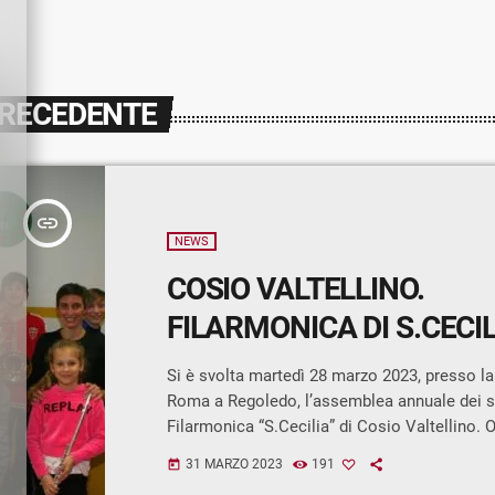
PRECEDENTE
insert_link
NEWS
COSIO VALTELLINO.
Si è svolta martedì 28 marzo 2023, presso la
Roma a Regoledo, l’assemblea annuale dei s
Filarmonica “S.Cecilia” di Cosio Valtellino. O
resoconto sul bilancio, a cura della segretari
31 MARZO 2023
191
today
è stato illustrato ai soci presenti il program