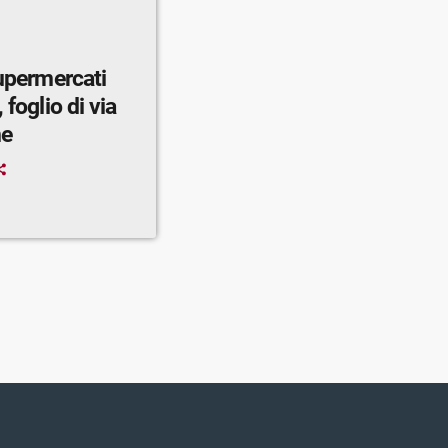
supermercati
 foglio di via
ne