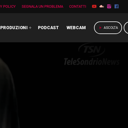
Y POLICY
SEGNALA UN PROBLEMA
CONTATTI
PRODUZIONI
PODCAST
WEBCAM
play_arrow
ASCOLTA