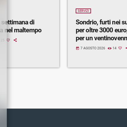
SERVIZI
 settimana di
Sondrio, furti nei 
ra nel maltempo
per oltre 3000 euro,
per un ventinoven
25
7 AGOSTO 2026
14
today