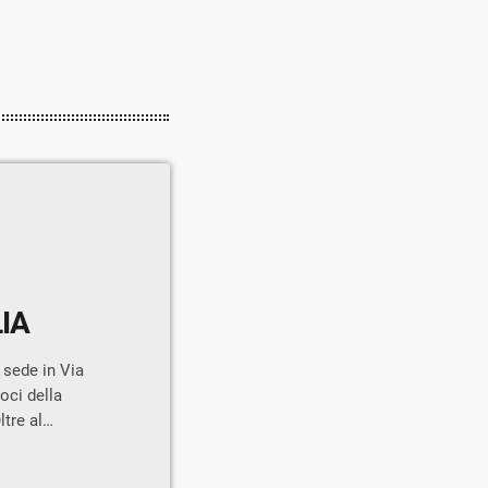
FILARMONICA DI S.CECILIA
 sede in Via
oci della
ltre al
a Cecilia Fini,
ma svolto nel