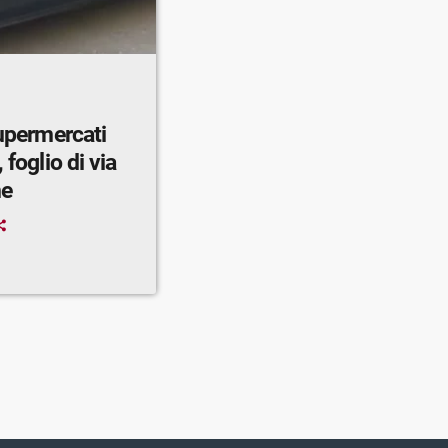
supermercati
 foglio di via
ne