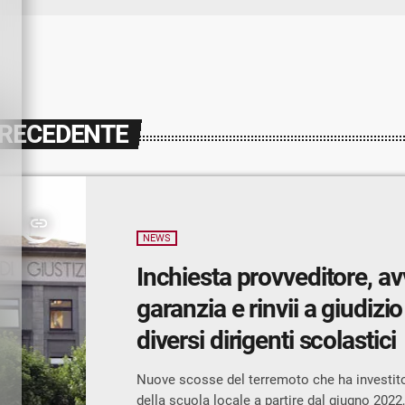
PRECEDENTE
insert_link
NEWS
Inchiesta provveditore, avv
garanzia e rinvii a giudizio
diversi dirigenti scolastici
Nuove scosse del terremoto che ha investit
della scuola locale a partire dal giugno 2022,