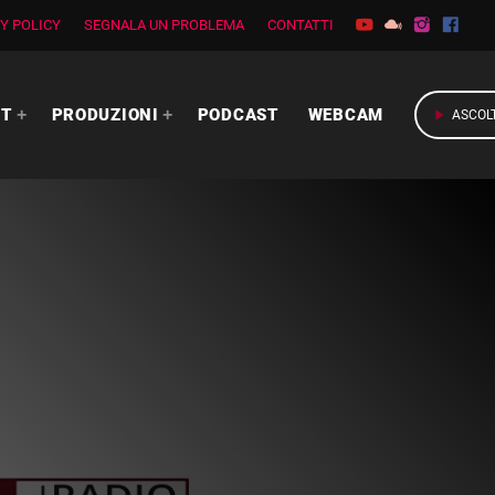
Y POLICY
SEGNALA UN PROBLEMA
CONTATTI
RT
PRODUZIONI
PODCAST
WEBCAM
play_arrow
ASCOL