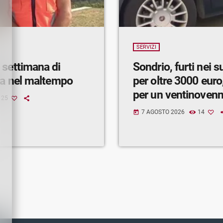
SERVIZI
 settimana di
Sondrio, furti nei 
ra nel maltempo
per oltre 3000 euro,
per un ventinoven
25
7 AGOSTO 2026
14
today