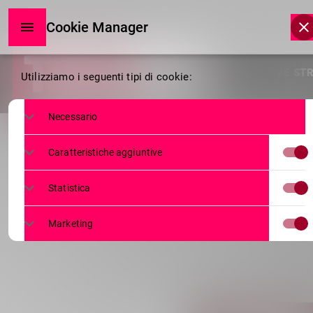
Cookie Manager
Cookie
HOME
LIVE ST
Utilizziamo i seguenti tipi di cookie:
Manager
Necessario
Caratteristiche aggiuntive
Statistica
Marketing