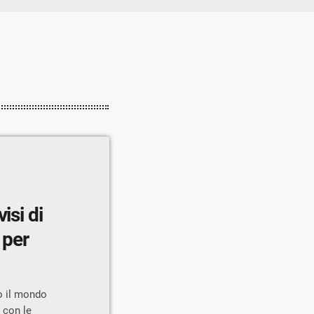
isi di
 per
o il mondo
 con le