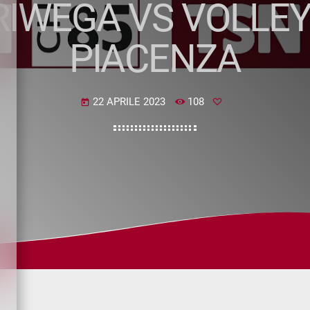
 RIWEGA VS VOLL
PIACENZA
22 APRILE 2023
108
today