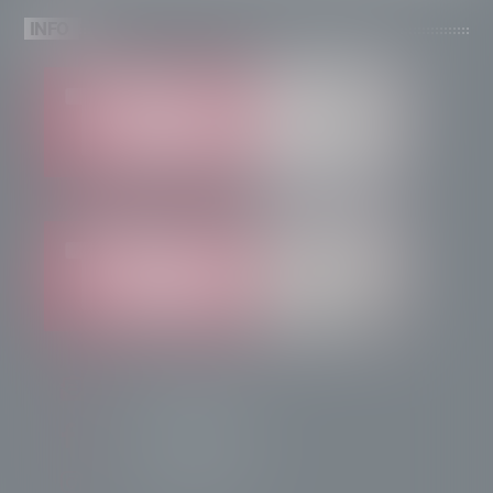
INFO
info@radiotsn.tv
Tele Sondrio News
TeleSondrioNews