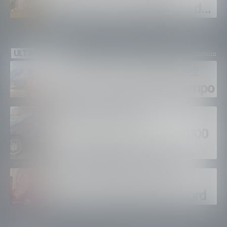
Chiavenna: investimento da
quasi 250mila euro
ULTIMI VIDEO
Gordona, una settimana di
fuoco, si spera nel maltempo
Sondrio, furti nei
supermercati per oltre 3000
euro, foglio di via per un
ventinovenne
Calici Valtellina, Sondrio
brinda a un’estate da record