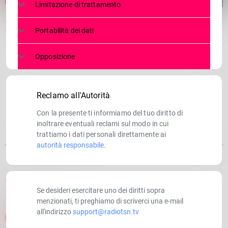
Limitazione di trattamento
Trionfo dei bianco azzurri contro il Brixia
Portabilità dei dati
Opposizione
Reclamo all'Autorità
Con la presente ti informiamo del tuo diritto di
inoltrare eventuali reclami sul modo in cui
trattiamo i dati personali direttamente ai
autorità responsabile
.
SCRITTO DA:
RADIOTSN
Se desideri esercitare uno dei diritti sopra
menzionati, ti preghiamo di scriverci una e-mail
all'indirizzo
support@radiotsn.tv
email