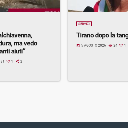
SERVIZI
alchiavenna,
Tirano dopo la tan
 dura, ma vedo
5 AGOSTO 2026
24
1
today
anti aiuti”
81
1
2