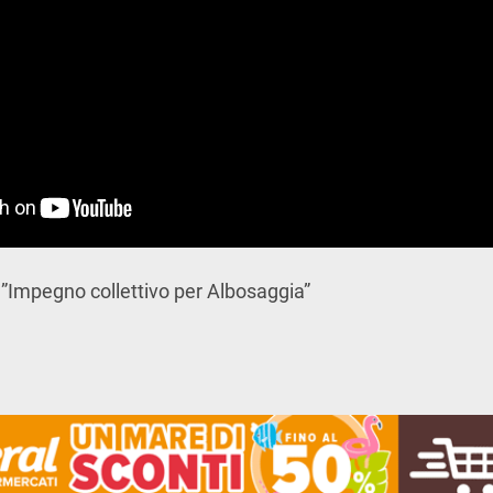
 ”Impegno collettivo per Albosaggia”