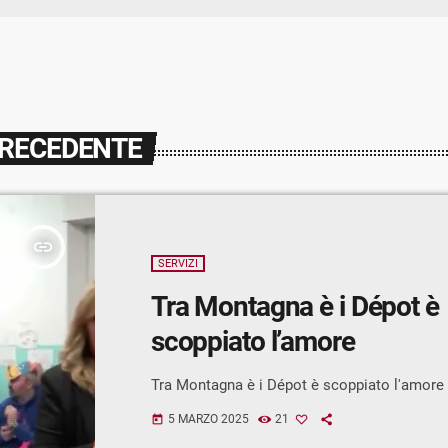
PRECEDENTE
insert_link
SERVIZI
Tra Montagna è i Dépot è
scoppiato l’amore
Tra Montagna è i Dépot è scoppiato l'amore
5 MARZO 2025
21
today