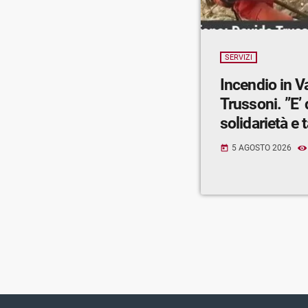
SERVIZI
Incendio in V
Trussoni. ”E’
solidarietà e t
5 AGOSTO 2026
today