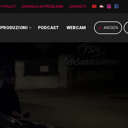
Y POLICY
SEGNALA UN PROBLEMA
CONTATTI
PRODUZIONI
PODCAST
WEBCAM
play_arrow
ASCOLTA