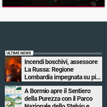
Urban Style
close
La classifica black di RadioTSN, condotta e mixata da Massimo
Delle Mele, in onda il sabato alle 20 e in replica la domenica alle
21!
ULTIME NEWS
Incendi boschivi, assessore
La Russa: Regione
Lombardia impegnata su più
fronti, 48 volontari coinvolti
A Bormio apre il Sentiero
tra le province di Lecco,
della Purezza con il Parco
Sondrio, Milano e Como
Nazionale dello Stelvio e