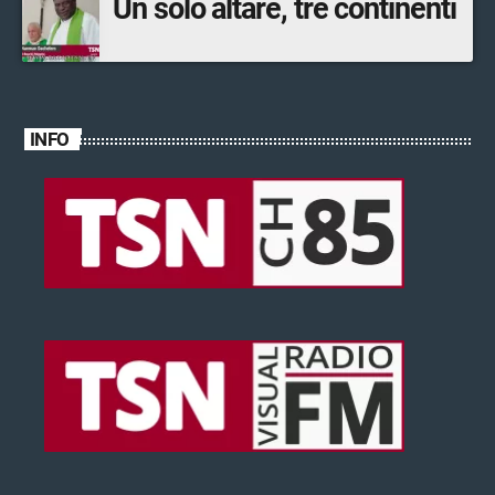
Un solo altare, tre continenti
INFO