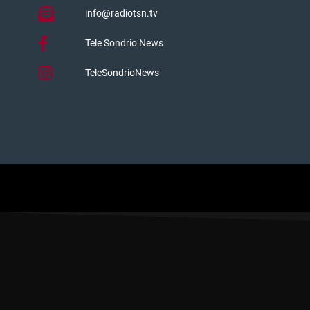
info@radiotsn.tv
Tele Sondrio News
TeleSondrioNews