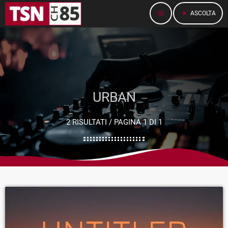
menu
play_arrow
ASCOLTA
URBAN
2 RISULTATI / PAGINA 1 DI 1