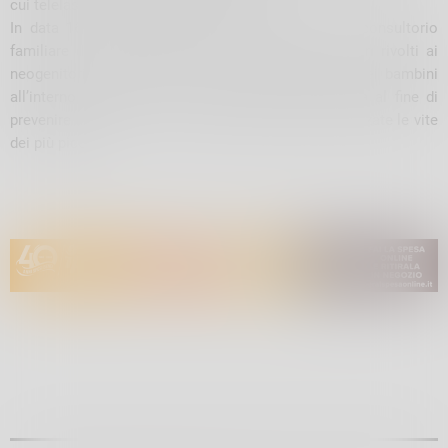
cui telelaser, precursore ed etilometro.
In data 16 e 23 corrente mese, inoltre presso il consultorio
familiare di Chiavenna sono stati svolti due incontri rivolti ai
neogenitori sulla tematica del corretto trasporto dei bambini
all’interno dei veicoli e i relativi sistemi di ritenuta al fine di
prevenire incidenti in cui vengono tragicamente spezzate le vite
dei più piccoli.