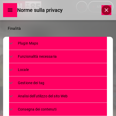
menu
play_arrow
ASCOLTA
Norme sulla privacy
Norme
Finalità
sulla
Plugin Maps
privacy
NEWS
Funzionalità necessaria
GIORNATA NAZIONALE VITTIME
DELLA STRADA. POLIZIA
Locale
STRADALE INCONTRA DUE CLASSI
Gestione dei tag
DELL’’ITIS “E. MATTEI” DI SONDRIO.
Analisi dell'utilizzo del sito Web
22 NOVEMBRE 2022
53
today
Consegna dei contenuti