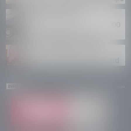
Sondrio, furti nei
supermercati per oltre 3000
euro, foglio di via per un
ventinovenne
Calici Valtellina, Sondrio
brinda a un’estate da record
INFO