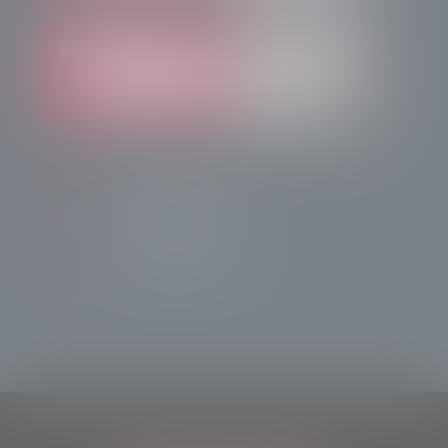
info@radiotsn.tv
Tele Sondrio News
TeleSondrioNews