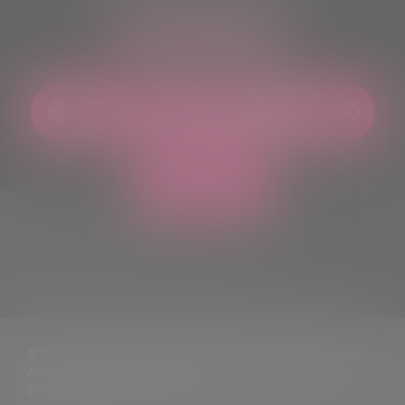
ASCOLTACI OVUNQUE
© 2021 TUTTI I DIRITTI RISERVATI. VIETATA LA RIPRODUZIONE,
ANCHE PARZIALE, DEI TESTI DELLE NOTIZIE PUBBLICATE SUL
SITO, SENZA CITARNE LA FONTE