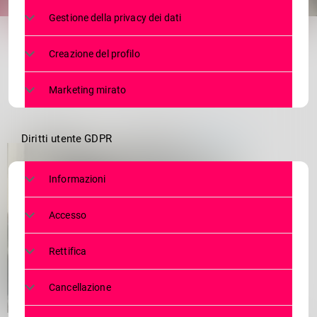
share
email
Gestione della privacy dei dati
Creazione del profilo
Marketing mirato
Diritti utente GDPR
Informazioni
Accesso
Rettifica
Cancellazione