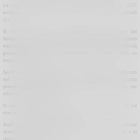
La variazione rispetto al semestre luglio-dicembre 2021
evidenzia invece una crescita di quasi otto punti percentuali
(+7,7%).
Si confermano positive le aspettative per l’evoluzione del
fatturato nei primi sei mesi del 2023, al pari di quanto
esaminato per gli indicatori riferiti alla domanda e all’attività
produttiva; in media le aziende del campione attendono un
incremento del 4,8%.
Secondo i giudizi espressi riguardo l’andamento del fatturato
nel periodo ottobre-dicembre 2022, emerge un quadro
prevalentemente caratterizzato da stabilità, confermata per
oltre due realtà su cinque.
In caso di variazioni, le dinamiche risultano più favorevoli sul
mercato domestico che per l’export.
Analizzando nel dettaglio, le vendite in Italia sono considerate
stabili per il 43,8% del campione, in crescita per il 31,3% e in
diminuzione per il 24,9%.