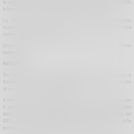
le realtà fino a 50 occupati indicano una capacità media del 65%
a fronte del 73,3% segnalata dalle imprese più grandi.
La produzione che le imprese del campione gestiscono
ricorrendo alla subfornitura determina un contributo di circa
cinque punti percentuali (4,8%).
L’outsourcing coinvolge sia realtà italiane (2,9%), sia partner
esteri (1,9%).
FATTURATO
Tra luglio e dicembre 2022 il
fatturato
delle aziende di Lecco e
Sondrio evidenzia un lieve rallentamento congiunturale, a fronte
di un marcato aumento tendenziale.
Il raffronto con i livelli della prima metà dell’anno, semestre per
il quale le vendite avevano registrato un incremento di oltre
dieci punti percentuali (+10,4%) rispetto alla seconda metà del
2021, mostra una decelerazione del -1,2%, al di sotto delle
previsioni precedentemente formulate e indicanti +3,1%.