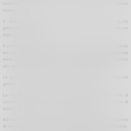
contenuta su entrambi gli orizzonti temporali di analisi
considerati.
Il dato tendenziale registra una diminuzione di un punto
percentuale e mezzo (-1,5%) in confronto ai livelli del semestre
luglio-dicembre 2021.
Il confronto congiunturale con i primi sei mesi del 2022, quando
era stato rilevato un aumento del +5,4% rispetto alla seconda
metà 2021, si attesta invece al -3,3%, in peggioramento rispetto
alle aspettative indicanti la conservazione dello scenario.
Le ipotesi riguardati l’evoluzione dell’attività per il semestre
gennaio-giugno 2023 indicano un aumento del +3,2%.
La capacità produttiva mediamente utilizzata dalle aziende di
Lecco e Sondrio nel semestre si attesta al 68,2%, al di sotto di
quanto registrato per la prima metà dell’anno (77,9%).
All’interno del campione sono identificabili differenze nel tasso
di impiego degli impianti sulla base della dimensione aziendale: