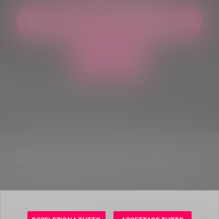
© 2021 TUTTI I DIRITTI RISERVATI. VIETATA LA RIPRODUZIONE,
ANCHE PARZIALE, DEI TESTI DELLE NOTIZIE PUBBLICATE SUL
SITO, SENZA CITARNE LA FONTE