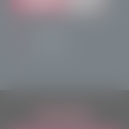
info@radiotsn.tv
Tele Sondrio News
TeleSondrioNews
ASCOLTACI OVUNQUE