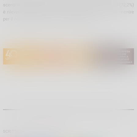
scenario appena delineato: per oltre sette realtà su dieci (72,2%)
è rilevata stabilità, per il 23,2% è segnalato un aumento mentre
per il restante 4,6% è indicata una diminuzione.
SCRITTO DA:
GIULIANO PADRONI