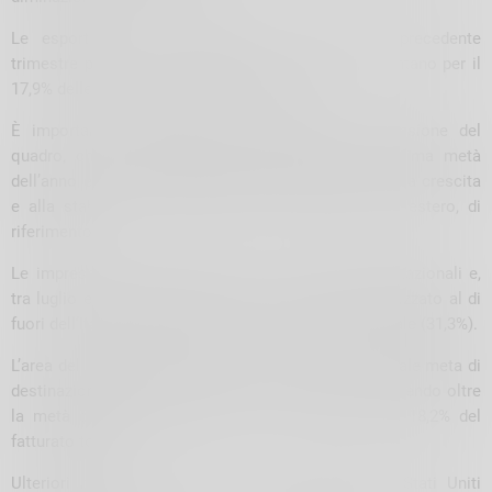
Le esportazioni si mantengono sui livelli del precedente
trimestre per circa una realtà su due (47,1%), aumentano per il
17,9% delle imprese e rallentano per il 35%.
È importante segnalare, per una miglior comprensione del
quadro, che i pareri qualitativi formulati per la prima metà
dell’anno erano risultati principalmente improntati alla crescita
e alla stabilità per entrambi i mercati, italiano ed estero, di
riferimento.
Le imprese del territorio operano sui mercati internazionali e,
tra luglio e dicembre 2022, la quota di fatturato realizzato al di
fuori dell’Italia è risultata pari a circa un terzo del totale (31,3%).
L’area dell’Europa Occidentale si conferma la principale meta di
destinazione delle merci lecchesi e sondriesi, assorbendo oltre
la metà delle esportazioni, pari ad una quota del 18,2% del
fatturato totale.
Ulteriori mercati in interesse Est Europa (2,9%), Stati Uniti