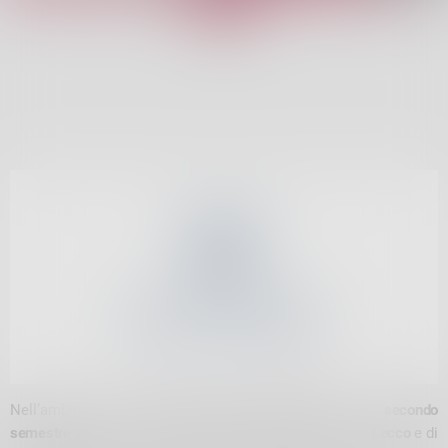
Nell’ambito dell’
Osservatorio
congiunturale
sul
secondo
semestre 2022
, lo spaccato riguardante le imprese di
Lecco
e di