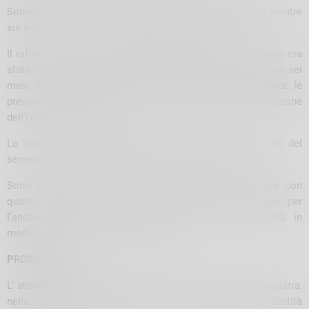
Sondrio rivela una contrazione a livello congiunturale mentre
sul fronte tendenziale si registra una stagnazione.
Il raffronto con la prima metà del 2022, periodo per il quale era
stata registrata una crescita del +5,7% rispetto ai precedenti sei
mesi, rivela una diminuzione del 3,5%, dato che disattende le
previsioni formulate in occasione della precedente edizione
dell’Osservatorio (+2,4%).
La variazione misurata rispetto al confronto con i livelli del
semestre luglio-dicembre 2021 si attesta invece al -0,3%.
Sono positive, seppur con entità contenuta e in linea con
quanto esaminato a livello congiunto, le aspettative per
l’andamento degli ordinativi dei primi sei mesi del 2023: in
media è atteso un incremento del 3,1%.
PRODUZIONE
L’
attività produttiva
delle imprese lecchesi e sondriesi registra,
nella seconda metà del 2022, una contrazione di entità