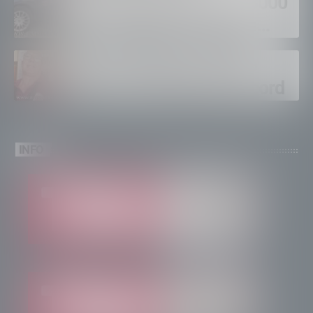
supermercati per oltre 3000
euro, foglio di via per un
ventinovenne
Calici Valtellina, Sondrio
brinda a un’estate da record
INFO