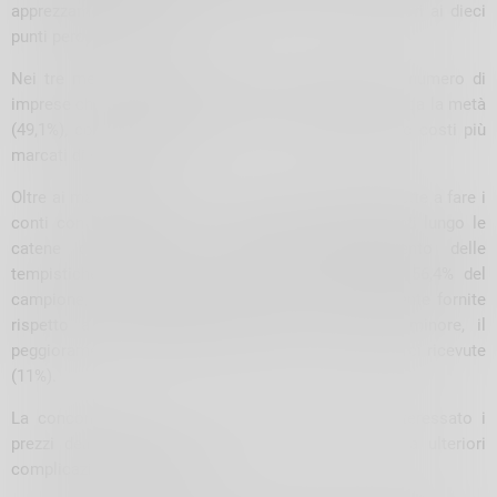
apprezzamenti delle commodities sono stati superiori ai dieci
punti percentuali (+10%).
Nei tre mesi successivi, tra ottobre e dicembre, il numero di
imprese che ha segnalato aumenti si è attestata a circa la metà
(49,1%), con una quota del 14,7% che ha evidenziato costi più
marcati di oltre il 10%.
Oltre ai maggiori prezzi, le imprese sono state costrette a fare i
conti con le distorsioni e i colli di bottiglia presenti lungo le
catene di fornitura, in particolare l’allungamento delle
tempistiche necessarie a ricevere le merci per il 56,4% del
campione, la diminuzione delle quantità effettivamente fornite
rispetto a quelle ordinate (31,1%) e, in misura minore, il
peggioramento della qualità dei materiali e delle merci ricevute
(11%).
La concomitanza con i forti rincari che hanno interessato i
prezzi dell’energia elettrica e del gas ha portato a ulteriori
complicazioni dello scenario.