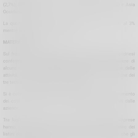
(2,7%), BRICS (1,9%), America Centro-Meridionale (1,4%) e Asia
Occidentale (1,1%).
La quota di fatturato dei rimanenti Paesi esteri è pari al 3%
mentre in Italia è realizzato il 68,7%.
MATERIE PRIME
Sul fronte delle
materie prime
, le imprese lecchesi e sondriesi
confermano per il secondo semestre 2022 il permanere di
alcune criticità che rendono più difficoltosa la gestione delle
attività, in coerenza con quanto esaminato per il campione dei
tre territori congiuntamente considerato.
Si è continuato innanzi tutto a registrare dinamiche di aumento
dei costi dei materiali e dei beni principalmente utilizzati dalle
aziende.
Tra luglio e settembre circa due terzi (65,5%) delle imprese
hanno segnalato di aver dovuto far fronte ad un aumento dei
listini dei propri fornitori e, tra questi, il 22% ha indicato che gli