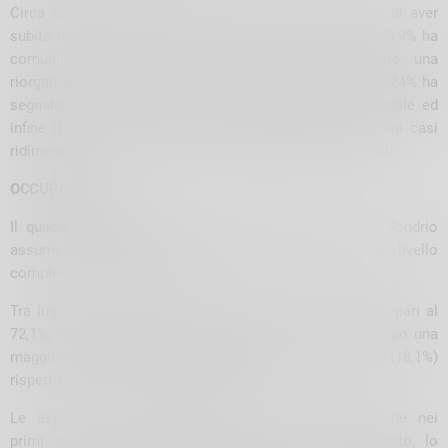
Circa quattro realtà su cinque (77,9%) hanno indicato di aver
subito una contrazione dei propri margini di profitto, il 43,9% ha
comunicato di essere stata costretta ad applicare una
riorganizzazione del lavoro e/o dell’attività produttiva, il 24% ha
segnalato di aver limitato una parte dell’attività aziendale ed
infine il 21,4% ha rivelato di aver posticipato o in alcuni casi
ridimensionato gli investimenti aziendali già programmati.
OCCUPAZIONE
Il
quadro occupazionale
delle imprese di Lecco e di Sondrio
assume gli stessi toni di quanto esaminato a livello
complessivo per i tre territori.
Tra luglio e dicembre 2022 la maggior parte dei giudizi, pari al
72,1%, risulta orientato alla stabilità; si rileva al contempo una
maggior incidenza di indicazioni di espansione dei livelli (18,1%)
rispetto a quelle di contrazione (9,8%).
Le aspettative riguardanti l’andamento dell’occupazione nei
primi sei mesi del 2023 confermano, in miglioramento, lo