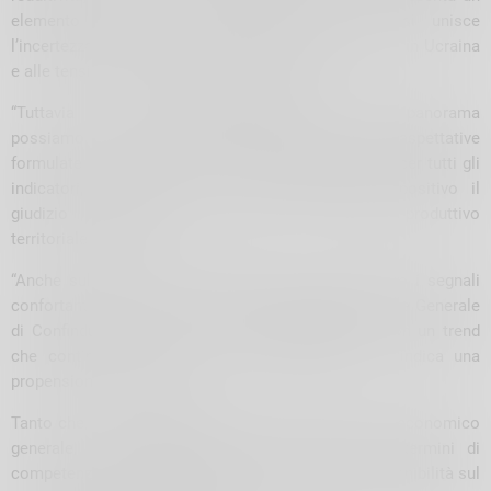
elemento importante di attenzione, al quale si unisce
l’incertezza legata al proseguire del conflitto armato in Ucraina
e alle tensioni economiche ed internazionali”.
“Tuttavia – conclude
Plinio Agostoni
– in questo panorama
possiamo evidenziare il dato incoraggiante delle aspettative
formulate per il semestre in corso, con il segno più per tutti gli
indicatori, così come resta complessivamente positivo il
giudizio sull’andamento generale del sistema produttivo
territoriale nel 2022”.
“Anche sul versante dell’occupazione si confermano i segnali
confortanti sino ad ora rilevati – evidenzia il Direttore Generale
di Confindustria Lecco e Sondrio,
Giulio Sirtori
-, con un trend
che continua a mantenersi stabile, quando non indica una
propensione all’aumento.
Tanto che, al di là delle difficoltà legate al contesto economico
generale, il disallineamento fra le necessità in termini di
competenze evidenziate dalle imprese e la loro disponibilità sul