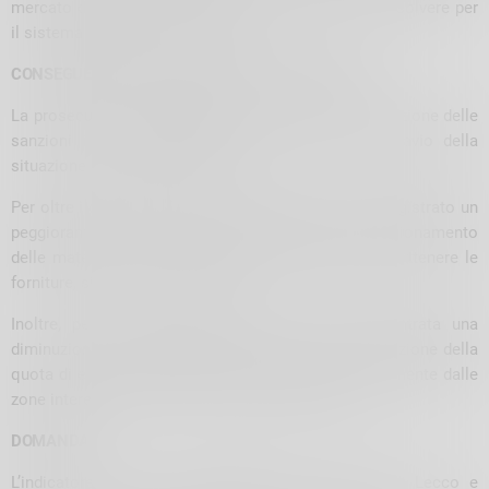
mercato del lavoro resta il nodo più importante da risolvere per
il sistema produttivo territoriale”.
CONSEGUENZE DEL CONFLITTO RUSSIA-UCRAINA
La prosecuzione del
conflitto
e la progressiva applicazione delle
sanzioni internazionali hanno determinato un aggravio della
situazione già di per sé difficile.
Per oltre i due quinti del campione (42,6%) è stato registrato un
peggioramento delle criticità riguardanti l’approvvigionamento
delle materie prime, sia riguardo alle difficoltà per ottenere le
forniture, sia in termini di prezzo.
Inoltre, per il 29,2% delle imprese è stata riscontrata una
diminuzione della domanda e per il 21,6% una contrazione della
quota di export e del fatturato dipendenti sia direttamente dalle
zone interessate dal conflitto, sia indirettamente.
DOMANDA
L’indicatore associato agli
ordini
per le imprese di Lecco e