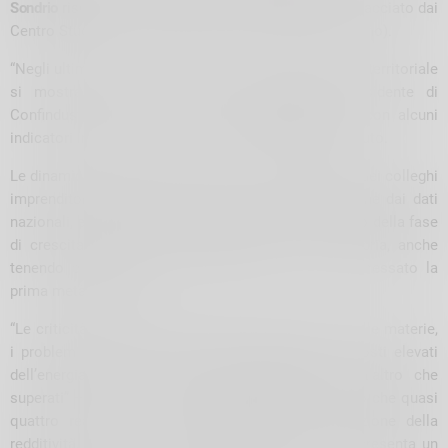
Sondrio
risulta coerente con il quadro complessivo tracciato dai
Centro Studi per le tre province (Lecco, Sondrio e Como).
“Negli ultimi sei mesi dello scorso anno, lo scenario territoriale
si mostra ancora articolato – evidenzia il Presidente di
Confindustria Lecco e Sondrio,
Plinio Agostoni
– con alcuni
indicatori in rallentamento, anche se in modo contenuto.
Le dinamiche rilevate sono in linea con il sentiment dei colleghi
imprenditori emerso nel semestre, confermato anche dai dati
nazionali, e sembrerebbero indicare un assestamento della fase
di crescita più che una decelerazione vera e propria, anche
tenendo conto delle note difficoltà che hanno interessato la
prima metà dell’anno”.
“Le criticità sul versante dell’approvvigionamento delle materie,
i problemi lungo le supply chain internazionali, i costi elevati
dell’energia elettrica e del gas sono infatti tutt’altro che
superati” – prosegue il Presidente
Agostoni
. “Il fatto che quasi
quattro realtà su cinque confermino una contrazione della
redditività, a fronte di discreti livelli di attività, rappresenta un