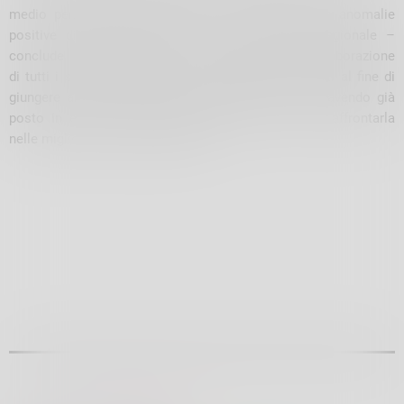
medio periodo non segnalano per ora significative anomalie
positive di precipitazioni, almeno nel territorio regionale –
conclude l’assessore Sertori – auspichiamo la collaborazione
di tutti i soggetti istituzionali e produttivi interessati al fine di
giungere all’avvio della prossima stagione irrigua, avendo già
posto in essere ogni possibile manovra utile per affrontarla
nelle migliori condizioni possibili”.