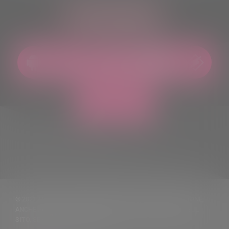
ASCOLTACI OVUNQUE
© 2021 TUTTI I DIRITTI RISERVATI. VIETATA LA RIPRODUZIONE,
ANCHE PARZIALE, DEI TESTI DELLE NOTIZIE PUBBLICATE SUL
SITO, SENZA CITARNE LA FONTE