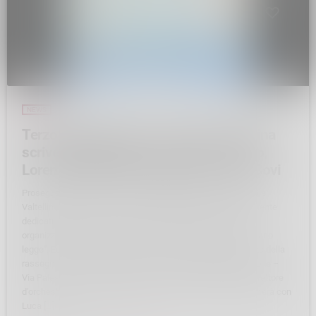
NEWS
Terzo appuntamento rassegna “Valtellina
scrive, Milano legge” – Giovedì 2 marzo,
Lorenzo Della Fonte dialoga con Luca Covi
Proseguono gli incontri organizzati dall'Associazione Culturale
Valtellinesi a Milano. I primi tre mesi del 2023 sono interamente
dedicati all'editoria valtellinese, protagonista della rassegna
organizzata dall'Associazione dal titolo "Valtellina scrive, Milano
legge". Ecco il prossimo appuntamento in programma, il terzo della
rassegna: Giovedì 2 marzo 2023, ore 18 Sede dell'Associazione –
Via Palestro 12, Milano Incontro con Lorenzo Della Fonte, direttore
d'orchestra, compositore, insegnante e scrittore, che dialogherà con
Luca […]