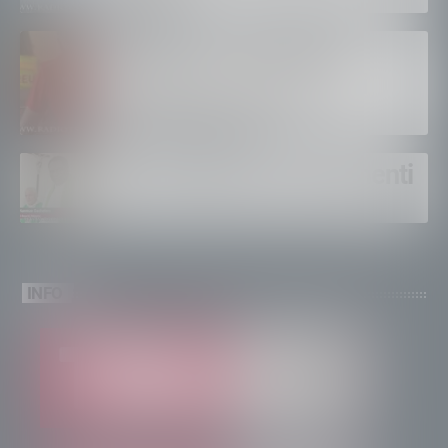
Bertolaso. “Soccorso in
montagna, orgoglioso di
come si lavora”
Un solo altare, tre continenti
INFO