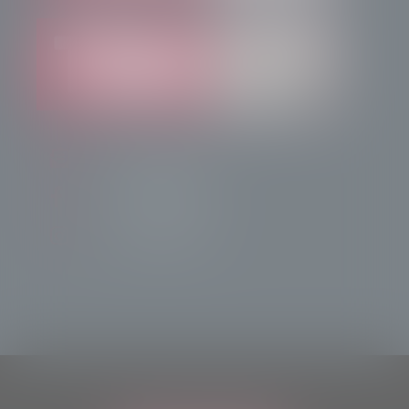
info@radiotsn.tv
Tele Sondrio News
TeleSondrioNews