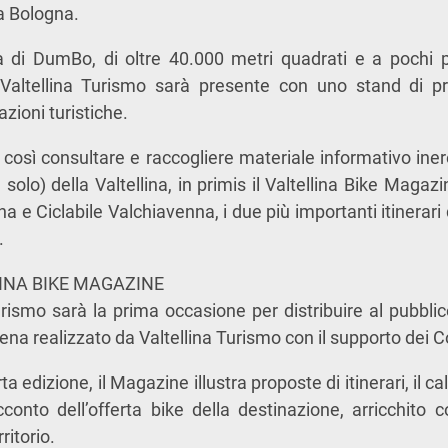
a Bologna.
va di DumBo, di oltre 40.000 metri quadrati e a pochi p
, Valtellina Turismo sarà presente con uno stand di p
azioni turistiche.
o così consultare e raccogliere materiale informativo ine
n solo) della Valtellina, in primis il Valtellina Bike Magaz
ina e Ciclabile Valchiavenna, i due più importanti itinerari 
.
INA BIKE MAGAZINE
urismo sarà la prima occasione per distribuire al pubblico
na realizzato da Valtellina Turismo con il supporto dei C
a edizione, il Magazine illustra proposte di itinerari, il c
cconto dell’offerta bike della destinazione, arricchito
rritorio.