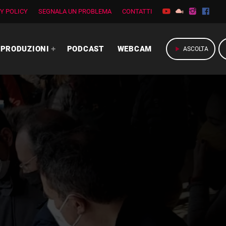
Y POLICY
SEGNALA UN PROBLEMA
CONTATTI
PRODUZIONI
PODCAST
WEBCAM
play_arrow
ASCOLTA