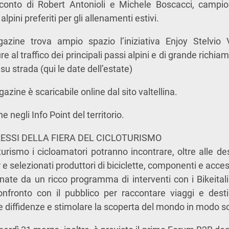
cconto di Robert Antonioli e Michele Boscacci, campion
alpini preferiti per gli allenamenti estivi.
gazine trova ampio spazio l’iniziativa Enjoy Stelvio Va
e al traffico dei principali passi alpini e di grande richia
su strada (qui le date dell’estate)
gazine è scaricabile online dal sito valtellina.
ne negli Info Point del territorio.
GRESSI DELLA FIERA DEL CICLOTURISMO
turismo i cicloamatori potranno incontrare, oltre alle des
e selezionati produttori di biciclette, componenti e acces
te da un ricco programma di interventi con i Bikeitali
nfronto con il pubblico per raccontare viaggi e desti
e diffidenze e stimolare la scoperta del mondo in modo so