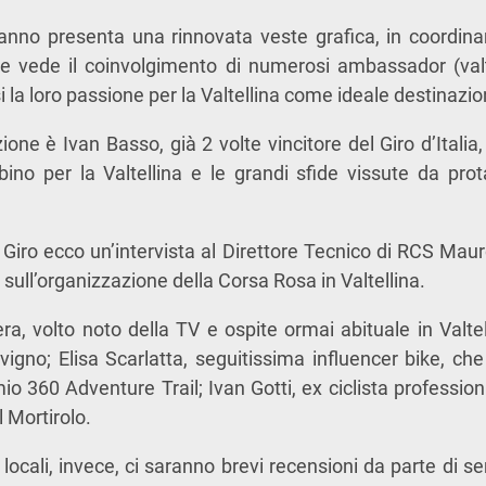
t’anno presenta una rinnovata veste grafica, in coordin
, e vede il coinvolgimento di numerosi ambassador (valt
i la loro passione per la Valtellina come ideale destinazion
one è Ivan Basso, già 2 volte vincitore del Giro d’Italia
no per la Valtellina e le grandi sfide vissute da prot
Giro ecco un’intervista al Direttore Tecnico di RCS Mauro
 sull’organizzazione della Corsa Rosa in Valtellina.
ra, volto noto della TV e ospite ormai abituale in Valtel
vigno; Elisa Scarlatta, seguitissima influencer bike, ch
io 360 Adventure Trail; Ivan Gotti, ex ciclista profession
l Mortirolo.
locali, invece, ci saranno brevi recensioni da parte di se