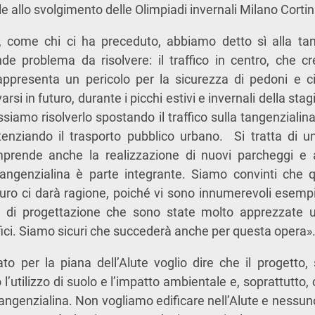
e allo svolgimento delle Olimpiadi invernali Milano Corti
 come chi ci ha preceduto, abbiamo detto sì alla ta
e problema da risolvere: il traffico in centro, che c
appresenta un pericolo per la sicurezza di pedoni e ci
si in futuro, durante i picchi estivi e invernali della stag
ssiamo risolverlo spostando il traffico sulla tangenzialin
otenziando il trasporto pubblico urbano.
Si tratta di 
mprende anche la realizzazione di nuovi parcheggi e alt
a tangenzialina è parte integrante. Siamo convinti che 
uturo ci darà ragione, poiché vi sono innumerevoli esemp
 di progettazione che sono state molto apprezzate u
ici. Siamo sicuri che succederà anche per questa opera»
o per la piana dell’Alute voglio dire che il progetto, 
l’utilizzo di suolo e l’impatto ambientale e, soprattutto, 
 tangenzialina. Non vogliamo edificare nell’Alute e nessun