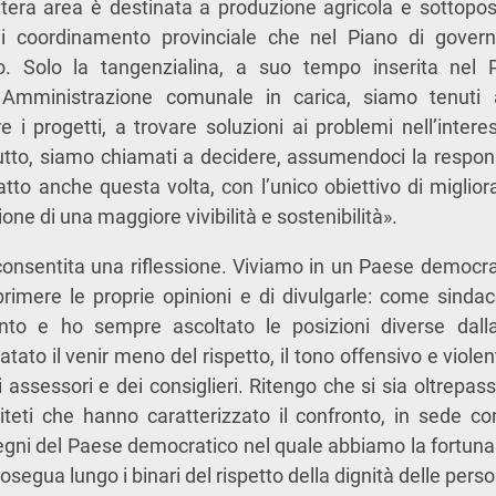
intera area è destinata a produzione agricola e sottopos
 di coordinamento provinciale che nel Piano di governo
 Solo la tangenzialina, a suo tempo inserita nel P
 Amministrazione comunale in carica, siamo tenuti 
re i progetti, a trovare soluzioni ai problemi nell’inter
ttutto, siamo chiamati a decidere, assumendoci la respons
tto anche questa volta, con l’unico obiettivo di migliora
ione di una maggiore vivibilità e sostenibilità».
consentita una riflessione. Viviamo in un Paese democra
sprimere le proprie opinioni e di divulgarle: come sind
ronto e ho sempre ascoltato le posizioni diverse dal
tato il venir meno del rispetto, il tono offensivo e violen
i assessori e dei consiglieri. Ritengo che si sia oltrepass
eti che hanno caratterizzato il confronto, in sede con
gni del Paese democratico nel quale abbiamo la fortuna d
rosegua lungo i binari del rispetto della dignità delle pers