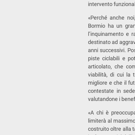
intervento funzional
«Perché anche noi,
Bormio ha un grand
l’inquinamento e r
destinato ad aggravar
anni successivi. Po
piste ciclabili e p
articolato, che co
viabilità, di cui l
migliore e che il f
contestate in sede
valutandone i benef
«A chi è preoccupat
limiterà al massimo 
costruito oltre alla