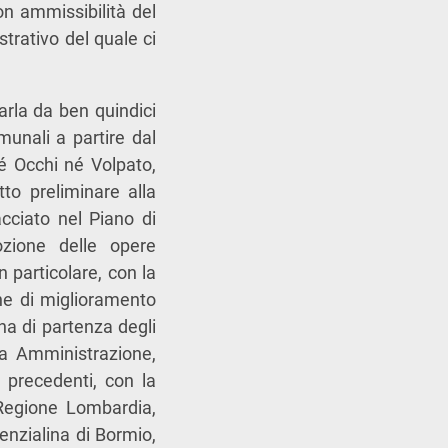
on ammissibilità del
trativo del quale ci
arla da ben quindici
unali a partire dal
é Occhi né Volpato,
to preliminare alla
acciato nel Piano di
dozione delle opere
n particolare, con la
one di miglioramento
ona di partenza degli
tra Amministrazione,
 precedenti, con la
Regione Lombardia,
enzialina di Bormio,