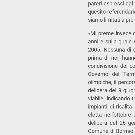
pareri espressi dal
quesito referendari
siamo limitati a pre
«Mi preme invece ch
anni e sulla quale
2005. Nessuna di q
prima di noi, hann
condivisione del co
Governo del Territ
olimpiche, il percor
delibera del 9 giug
viabile” indicando t
impianti di risalit
eletta nell’ottobr
delibera del 26 g
Comune di Bormio e 