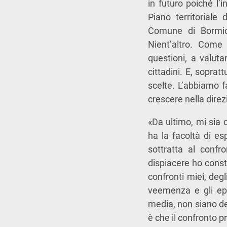
in futuro poiché l’
Piano territoriale
Comune di Bormio.
Nient’altro. Come
questioni, a valuta
cittadini. E, sopra
scelte. L’abbiamo fa
crescere nella direz
«Da ultimo, mi sia 
ha la facoltà di e
sottratta al conf
dispiacere ho consta
confronti miei, degl
veemenza e gli epit
media, non siano de
è che il confronto p