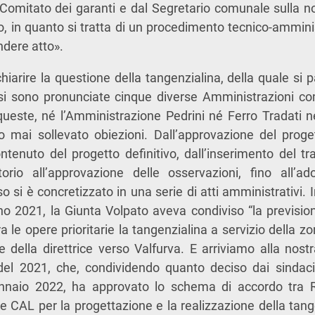
 Comitato dei garanti e dal Segretario comunale sulla n
o, in quanto si tratta di un procedimento tecnico-amminis
ndere atto».
iarire la questione della tangenzialina, della quale si p
 si sono pronunciate cinque diverse Amministrazioni com
ueste, né l’Amministrazione Pedrini né Ferro Tradati n
o mai sollevato obiezioni. Dall’approvazione del proget
ntenuto del progetto definitivo, dall’inserimento del tr
orio all’approvazione delle osservazioni, fino all’a
so si è concretizzato in una serie di atti amministrativi. I
no 2021, la Giunta Volpato aveva condiviso “la previsi
ra le opere prioritarie la tangenzialina a servizio della z
a e della direttrice verso Valfurva. E arriviamo alla nos
e del 2021, che, condividendo quanto deciso dai sindaci
ennaio 2022, ha approvato lo schema di accordo tra 
CAL per la progettazione e la realizzazione della tang