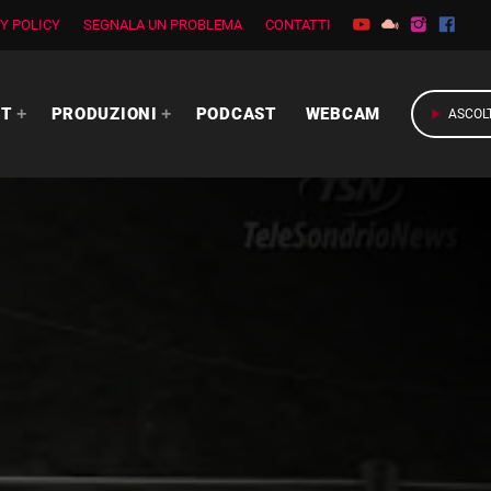
Y POLICY
SEGNALA UN PROBLEMA
CONTATTI
RT
PRODUZIONI
PODCAST
WEBCAM
play_arrow
ASCOL