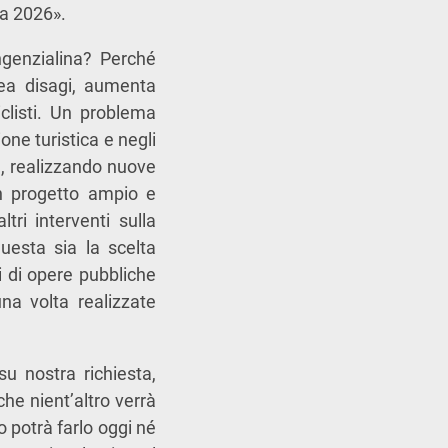
na 2026».
ngenzialina? Perché
rea disagi, aumenta
clisti. Un problema
ione turistica e negli
a, realizzando nuove
un progetto ampio e
ri interventi sulla
questa sia la scelta
i di opere pubbliche
na volta realizzate
.
su nostra richiesta,
che nient’altro verrà
o potrà farlo oggi né