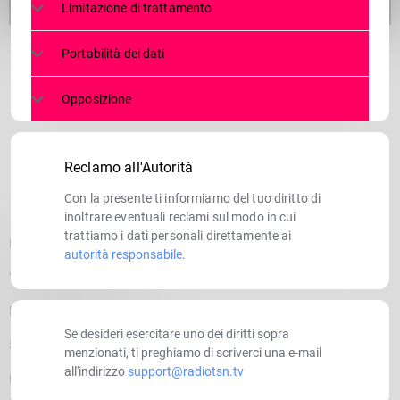
Limitazione di trattamento
Portabilità dei dati
Opposizione
Reclamo all'Autorità
Con la presente ti informiamo del tuo diritto di
inoltrare eventuali reclami sul modo in cui
trattiamo i dati personali direttamente ai
Martedì 25 luglio 2023
, ore 21.00
autorità responsabile
.
Valdisotto
, Auditorium
Francesco Parrino
violino
Se desideri esercitare uno dei diritti sopra
Stefano Parrino
flauto
menzionati, ti preghiamo di scriverci una e-mail
all'indirizzo
support@radiotsn.tv
Filipe Quaresma
violoncello