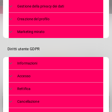
Gestione della privacy dei dati
share
email
Creazione del profilo
Marketing mirato
Diritti utente GDPR
Informazioni
Accesso
Rettifica
Cancellazione